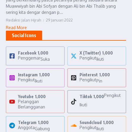
Muawwiyah bin Abi Sofyan dengan Ali bin Abi Thalib yang
sering kita dengar dengan p...
Redaksi Jalan Hijrah
29 Januari 2022
Read More
Social Icons
Facebook
1,000
X (Twitter)
1,000
Penggemar
Pengikut
Suka
Ikuti
Instagram
1,000
Pinterest
1,000
Pengikut
Pengikut
Ikuti
Pin
Pengikut
Youtube
1,000
Tiktok
1,000
Pelanggan
Ikuti
Berlangganan
Telegram
1,000
Soundcloud
1,000
Anggota
Pengikut
Gabung
Ikuti