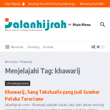
Lewati ke konten
Hot News
Ketika Teknologi Masuk ke Ruang Keluarga
Berulang Kali Melaku
Main Menu
Beranda
Tentang
Kontak
Beranda
/
khawarij
Menjelajahi Tag: khawarij
Uncategorized
Khawarij, Sang Tekstualis yang Jadi Sumber
Petaka Terorisme
Jalanhijrah.com– Khawarij adalah salah satu dari aliran teologi
yang berkembang pasca pecahnya perang saudara antara