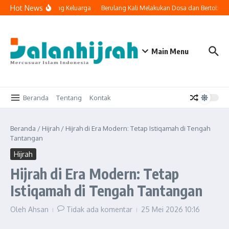
Lewati ke konten
Hot News
nologi Masuk ke Ruang Keluarga
Berulang Kali Melakukan Dosa dan Bertobat,
Main Menu
Beranda
Tentang
Kontak
Beranda
/
Hijrah
/
Hijrah di Era Modern: Tetap Istiqamah di Tengah
Tantangan
Hijrah
Hijrah di Era Modern: Tetap
Istiqamah di Tengah Tantangan
Oleh
Ahsan
Tidak ada komentar
25 Mei 2026
10:16