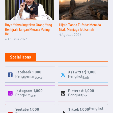
Buya Yahya Ingatkan Orang Yang
Hijrah Tanpa Euforia: Menata
Berhijrah: Jangan Merasa Paling
Niat, Menjaga Istikamah
Be ...
4 Agustus 2026
6 Agustus 2026
Social Icons
Facebook
1,000
X (Twitter)
1,000
Penggemar
Pengikut
Suka
Ikuti
Instagram
1,000
Pinterest
1,000
Pengikut
Pengikut
Ikuti
Pin
Pengikut
Youtube
1,000
Tiktok
1,000