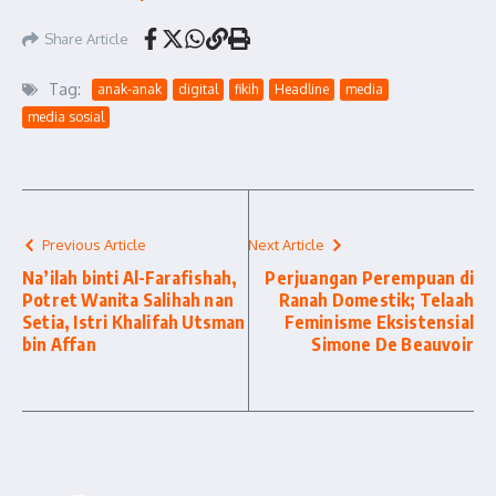
Share Article
Tag:
anak-anak
digital
fikih
Headline
media
media sosial
Previous Article
Next Article
Na’ilah binti Al-Farafishah,
Perjuangan Perempuan di
Potret Wanita Salihah nan
Ranah Domestik; Telaah
Setia, Istri Khalifah Utsman
Feminisme Eksistensial
bin Affan
Simone De Beauvoir