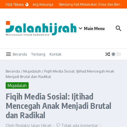
Lewati ke konten
Hot News
knologi Masuk ke Ruang Keluarga
Berulang Kali Melakukan Dosa dan Bertobat
Main Menu
Beranda
Tentang
Kontak
Beranda
/
Mujadalah
/
Fiqih Media Sosial: Ijtihad Mencegah Anak
Menjadi Brutal dan Radikal
Mujadalah
Fiqih Media Sosial: Ijtihad
Mencegah Anak Menjadi Brutal
dan Radikal
Oleh
Redaksi Jalan Hijrah
Tidak ada komentar