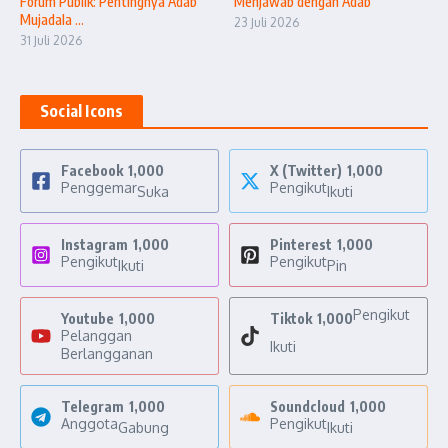
Forum Publik: Pentingnya Adab
Menjawab dengan Adab
Mujadala ...
23 Juli 2026
31 Juli 2026
Social Icons
Facebook
1,000
X (Twitter)
1,000
Penggemar
Pengikut
Suka
Ikuti
Instagram
1,000
Pinterest
1,000
Pengikut
Pengikut
Ikuti
Pin
Pengikut
Youtube
1,000
Tiktok
1,000
Pelanggan
Ikuti
Berlangganan
Telegram
1,000
Soundcloud
1,000
Anggota
Pengikut
Gabung
Ikuti