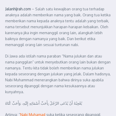
Jalanhijrah.com
– Salah satu kewajiban orang tua terhadap
anaknya adalah memberikan nama yang baik. Orang tua ketika
memberikan nama kepada anaknya tentu adalah yang terbaik,
nama tersebut menunjukkan harapan-harapan kebaikan. Oleh
karenanya jika ingin memanggil orang lain, alangkah lebih
baiknya dengan namanya yang baik. Dan berikut etika
memanggil orang lain sesuai tuntunan nabi.
Di Jawa ada istilah nama paraban “Nama julukan dan atau
nama panggilan” untuk menyebutkan orang lain bukan dengan
namanya. Tentu kita tidak boleh memberikan nama julukan
kepada seseorang dengan julukan yang jelak. Dalam hadisnya,
Nabi Muhammad menerangkan bahwa dirinya suka apabila
seseorang dipanggil dengan nama kesukaannya atau
kunyahnya.
يُعْجِبُهُ أَنْ يُدْعَى الرَّجُلُ بِأَحَبِّ أَسْمَائِهِ إِلَيْهِ، وَأَحَبِّ كُنَاهُ
Artinya: “
Nabi Muhamad
suka ketika seseorang dipanggil