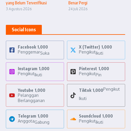
yang Belum Terverifikasi
Benar Pergi
3 Agustus 2026
24 Juli 2026
Social Icons
Facebook
1,000
X (Twitter)
1,000
Penggemar
Pengikut
Suka
Ikuti
Instagram
1,000
Pinterest
1,000
Pengikut
Pengikut
Ikuti
Pin
Pengikut
Youtube
1,000
Tiktok
1,000
Pelanggan
Ikuti
Berlangganan
Telegram
1,000
Soundcloud
1,000
Anggota
Pengikut
Gabung
Ikuti