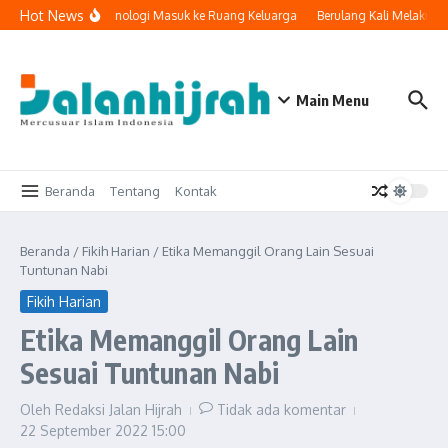
Lewati ke konten
Hot News
Ketika Teknologi Masuk ke Ruang Keluarga
Berulang Kali Melakuka
Main Menu
Beranda
Tentang
Kontak
Beranda
/
Fikih Harian
/
Etika Memanggil Orang Lain Sesuai
Tuntunan Nabi
Fikih Harian
Etika Memanggil Orang Lain
Sesuai Tuntunan Nabi
Oleh
Redaksi Jalan Hijrah
Tidak ada komentar
22 September 2022
15:00