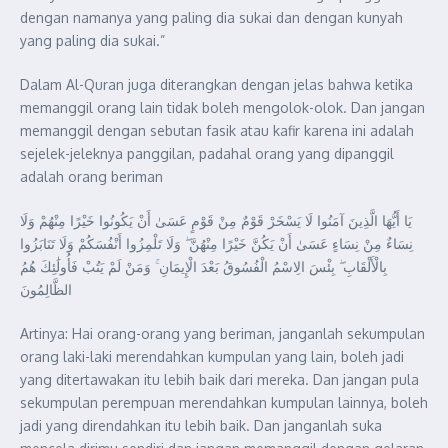
dengan namanya yang paling dia sukai dan dengan kunyah
yang paling dia sukai.”
Dalam Al-Quran juga diterangkan dengan jelas bahwa ketika
memanggil orang lain tidak boleh mengolok-olok. Dan jangan
memanggil dengan sebutan fasik atau kafir karena ini adalah
sejelek-jeleknya panggilan, padahal orang yang dipanggil
adalah orang beriman
يَا أَيُّهَا الَّذِينَ آمَنُوا لَا يَسْخَرْ قَوْمٌ مِنْ قَوْمٍ عَسَىٰ أَنْ يَكُونُوا خَيْرًا مِنْهُمْ وَلَا
نِسَاءٌ مِنْ نِسَاءٍ عَسَىٰ أَنْ يَكُنَّ خَيْرًا مِنْهُنَّ ۖ وَلَا تَلْمِزُوا أَنْفُسَكُمْ وَلَا تَنَابَزُوا
بِالْأَلْقَابِ ۖ بِئْسَ الِاسْمُ الْفُسُوقُ بَعْدَ الْإِيمَانِ ۚ وَمَنْ لَمْ يَتُبْ فَأُولَٰئِكَ هُمُ
الظَّالِمُونَ
Artinya: Hai orang-orang yang beriman, janganlah sekumpulan
orang laki-laki merendahkan kumpulan yang lain, boleh jadi
yang ditertawakan itu lebih baik dari mereka. Dan jangan pula
sekumpulan perempuan merendahkan kumpulan lainnya, boleh
jadi yang direndahkan itu lebih baik. Dan janganlah suka