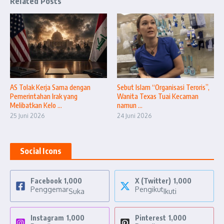
Related Posts
AS Tolak Kerja Sama dengan
Sebut Islam “Organisasi Teroris”,
Pemerintahan Irak yang
Wanita Texas Tuai Kecaman
Melibatkan Kelo ...
namun ...
25 Juni 2026
24 Juni 2026
Social Icons
Facebook
1,000
X (Twitter)
1,000
Penggemar
Pengikut
Suka
Ikuti
Instagram
1,000
Pinterest
1,000