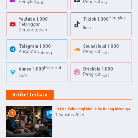
Pengikut
Pengikut
Ikuti
Pin
Pengikut
Youtube
1,000
Tiktok
1,000
Pelanggan
Ikuti
Berlangganan
Telegram
1,000
Soundcloud
1,000
Anggota
Pengikut
Gabung
Ikuti
Pengikut
Vimeo
1,000
Dribbble
1,000
Pengikut
Ikuti
Ikuti
Artikel Terbaru
Ketika Teknologi Masuk ke Ruang Keluarga
1
7 Agustus 2026