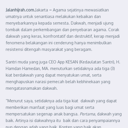
Jalanhijrah.com.
Jakarta
–
Agama sejatinya mewasiatkan
umatnya untuk senantiasa melakukan kebaikan dan
menyebarkannya kepada semesta. Dakwah, menjadi ujung
tombak dalam perkembangan dan penyebaran agama. Corak
dakwah yang keras, konfrontatif dan destruktif, kerap menjadi
fenomena belakangan ini cenderung hanya menimbulkan
resistensi ditengah masyarakat yang beragam.
Santri muda yang juga CEO App KESAN (Kedaulatan Santri), H.
Hamdan Hamedan, MA. menuturkan setidaknya ada tiga (3)
kiat berdakwah yang dapat menyatukan umat, serta
menghapuskan narasi pemecah belah kebhinekaan yang
mengatasnamakan dakwah.
“Menurut saya, setidaknya ada tiga kiat dakwah yang dapat
memberikan manfaat yang luas bagi umat serta
mempersatukan segenap anak bangsa.
Pertama,
dakwah yang
baik. Artinya isi dakwahnya itu baik dan cara penyampaiannya
pun dengan adab yang baik. Konten yang baik akan