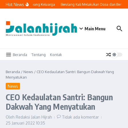
Lewati ke konten
Hot News
eknologi Masuk ke Ruang Keluarga
Berulang Kali Melakukan Dosa dan Bertoba
Main Menu
Beranda
Tentang
Kontak
Beranda
/
News
/
CEO Kedaulatan Santri: Bangun Dakwah Yang
Menyatukan
News
CEO Kedaulatan Santri: Bangun
Dakwah Yang Menyatukan
Oleh
Redaksi Jalan Hijrah
Tidak ada komentar
25 Januari 2022
10:35