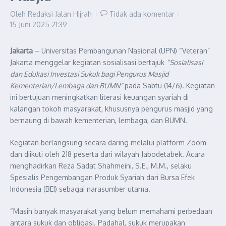
Oleh
Redaksi Jalan Hijrah
Tidak ada komentar
15 Juni 2025
21:39
Jakarta
– Universitas Pembangunan Nasional (UPN) “Veteran”
Jakarta menggelar kegiatan sosialisasi bertajuk
“Sosialisasi
dan Edukasi Investasi Sukuk bagi Pengurus Masjid
Kementerian/Lembaga dan BUMN”
pada Sabtu (14/6). Kegiatan
ini bertujuan meningkatkan literasi keuangan syariah di
kalangan tokoh masyarakat, khususnya pengurus masjid yang
bernaung di bawah kementerian, lembaga, dan BUMN.
Kegiatan berlangsung secara daring melalui platform Zoom
dan diikuti oleh 218 peserta dari wilayah Jabodetabek. Acara
menghadirkan Reza Sadat Shahmeini, S.E., M.M., selaku
Spesialis Pengembangan Produk Syariah dari Bursa Efek
Indonesia (BEI) sebagai narasumber utama.
“Masih banyak masyarakat yang belum memahami perbedaan
antara sukuk dan obligasi. Padahal, sukuk merupakan