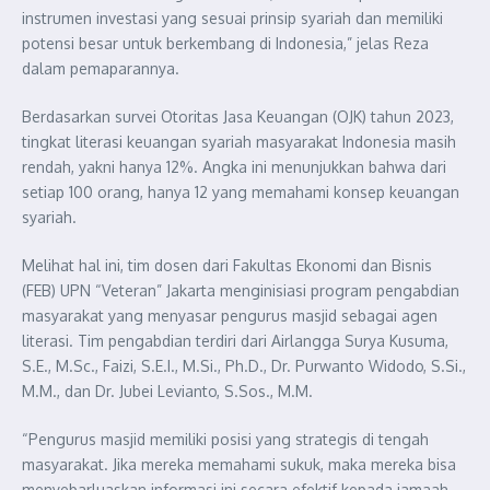
instrumen investasi yang sesuai prinsip syariah dan memiliki
potensi besar untuk berkembang di Indonesia,” jelas Reza
dalam pemaparannya.
Berdasarkan survei Otoritas Jasa Keuangan (OJK) tahun 2023,
tingkat literasi keuangan syariah masyarakat Indonesia masih
rendah, yakni hanya 12%. Angka ini menunjukkan bahwa dari
setiap 100 orang, hanya 12 yang memahami konsep keuangan
syariah.
Melihat hal ini, tim dosen dari Fakultas Ekonomi dan Bisnis
(FEB) UPN “Veteran” Jakarta menginisiasi program pengabdian
masyarakat yang menyasar pengurus masjid sebagai agen
literasi. Tim pengabdian terdiri dari Airlangga Surya Kusuma,
S.E., M.Sc., Faizi, S.E.I., M.Si., Ph.D., Dr. Purwanto Widodo, S.Si.,
M.M., dan Dr. Jubei Levianto, S.Sos., M.M.
“Pengurus masjid memiliki posisi yang strategis di tengah
masyarakat. Jika mereka memahami sukuk, maka mereka bisa
menyebarluaskan informasi ini secara efektif kepada jamaah