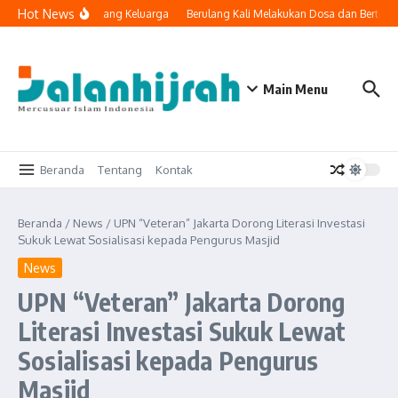
Lewati ke konten
Hot News
eknologi Masuk ke Ruang Keluarga
Berulang Kali Melakukan Dosa dan Bertoba
Main Menu
Beranda
Tentang
Kontak
Beranda
/
News
/
UPN “Veteran” Jakarta Dorong Literasi Investasi
Sukuk Lewat Sosialisasi kepada Pengurus Masjid
News
UPN “Veteran” Jakarta Dorong
Literasi Investasi Sukuk Lewat
Sosialisasi kepada Pengurus
Masjid