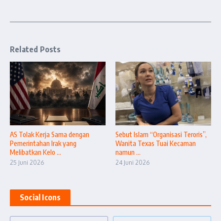
Related Posts
AS Tolak Kerja Sama dengan
Sebut Islam “Organisasi Teroris”,
Pemerintahan Irak yang
Wanita Texas Tuai Kecaman
Melibatkan Kelo ...
namun ...
25 Juni 2026
24 Juni 2026
Social Icons