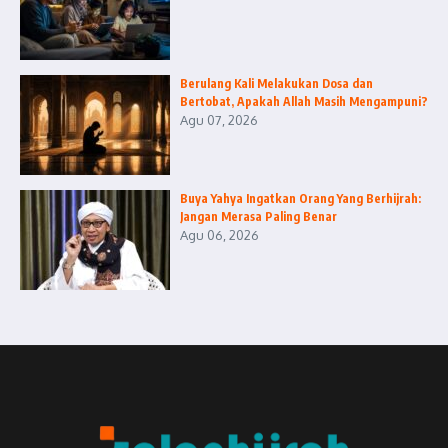
Berulang Kali Melakukan Dosa dan
Bertobat, Apakah Allah Masih Mengampuni?
Agu 07, 2026
Buya Yahya Ingatkan Orang Yang Berhijrah:
Jangan Merasa Paling Benar
Agu 06, 2026