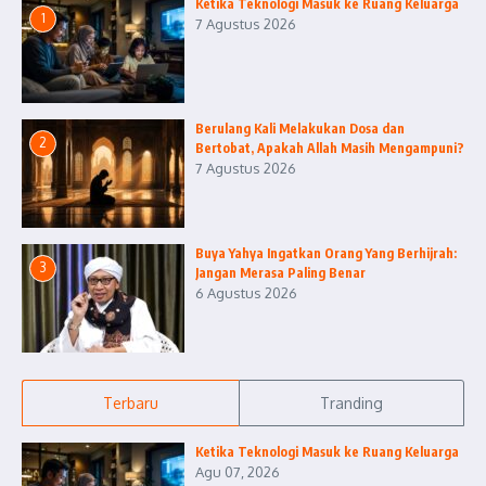
Ketika Teknologi Masuk ke Ruang Keluarga
1
7 Agustus 2026
Berulang Kali Melakukan Dosa dan
2
Bertobat, Apakah Allah Masih Mengampuni?
7 Agustus 2026
Buya Yahya Ingatkan Orang Yang Berhijrah:
3
Jangan Merasa Paling Benar
6 Agustus 2026
Terbaru
Tranding
Ketika Teknologi Masuk ke Ruang Keluarga
Agu 07, 2026