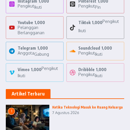
Instagram
1,000
Pinterest
1,000
Pengikut
Pengikut
Ikuti
Pin
Pengikut
Youtube
1,000
Tiktok
1,000
Pelanggan
Ikuti
Berlangganan
Telegram
1,000
Soundcloud
1,000
Anggota
Pengikut
Gabung
Ikuti
Pengikut
Vimeo
1,000
Dribbble
1,000
Pengikut
Ikuti
Ikuti
Artikel Terbaru
Ketika Teknologi Masuk ke Ruang Keluarga
1
7 Agustus 2026