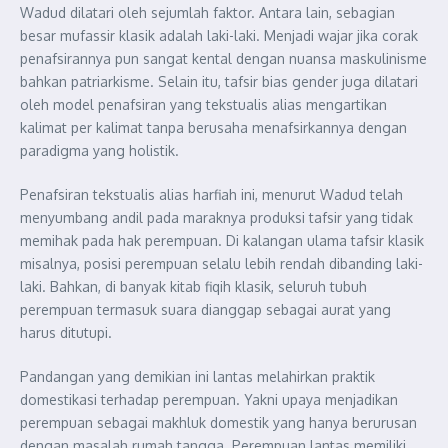
Wadud dilatari oleh sejumlah faktor. Antara lain, sebagian
besar mufassir klasik adalah laki-laki. Menjadi wajar jika corak
penafsirannya pun sangat kental dengan nuansa maskulinisme
bahkan patriarkisme. Selain itu, tafsir bias gender juga dilatari
oleh model penafsiran yang tekstualis alias mengartikan
kalimat per kalimat tanpa berusaha menafsirkannya dengan
paradigma yang holistik.
Penafsiran tekstualis alias harfiah ini, menurut Wadud telah
menyumbang andil pada maraknya produksi tafsir yang tidak
memihak pada hak perempuan. Di kalangan ulama tafsir klasik
misalnya, posisi perempuan selalu lebih rendah dibanding laki-
laki. Bahkan, di banyak kitab fiqih klasik, seluruh tubuh
perempuan termasuk suara dianggap sebagai aurat yang
harus ditutupi.
Pandangan yang demikian ini lantas melahirkan praktik
domestikasi terhadap perempuan. Yakni upaya menjadikan
perempuan sebagai makhluk domestik yang hanya berurusan
dengan masalah rumah tangga. Perempuan lantas memiliki