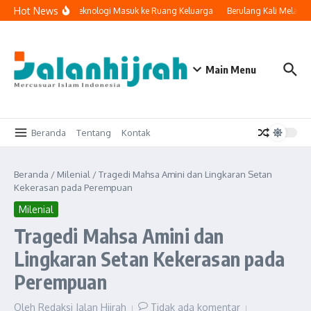
Lewati ke konten
Hot News
Ketika Teknologi Masuk ke Ruang Keluarga
Berulang Kali Melakuk
Main Menu
Beranda
Tentang
Kontak
Beranda
/
Milenial
/
Tragedi Mahsa Amini dan Lingkaran Setan
Kekerasan pada Perempuan
Milenial
Tragedi Mahsa Amini dan
Lingkaran Setan Kekerasan pada
Perempuan
Oleh
Redaksi Jalan Hijrah
Tidak ada komentar