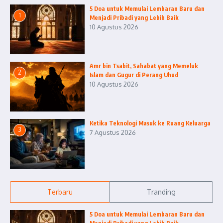
5 Doa untuk Memulai Lembaran Baru dan
1
Menjadi Pribadi yang Lebih Baik
10 Agustus 2026
Amr bin Tsabit, Sahabat yang Memeluk
2
Islam dan Gugur di Perang Uhud
10 Agustus 2026
Ketika Teknologi Masuk ke Ruang Keluarga
3
7 Agustus 2026
Terbaru
Tranding
5 Doa untuk Memulai Lembaran Baru dan