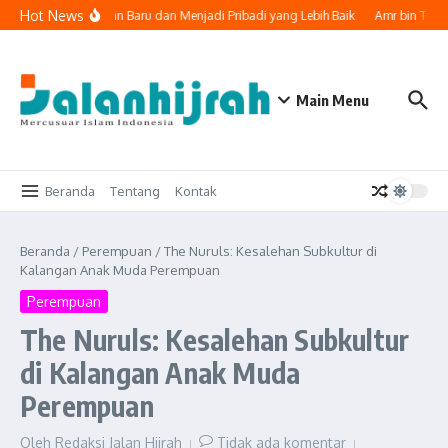
Lewati ke konten
Hot News
uk Memulai Lembaran Baru dan Menjadi Pribadi yang Lebih Baik
Amr bin Tsabi
Main Menu
Beranda
Tentang
Kontak
Beranda
/
Perempuan
/
The Nuruls: Kesalehan Subkultur di
Kalangan Anak Muda Perempuan
Perempuan
The Nuruls: Kesalehan Subkultur
di Kalangan Anak Muda
Perempuan
Oleh
Redaksi Jalan Hijrah
Tidak ada komentar