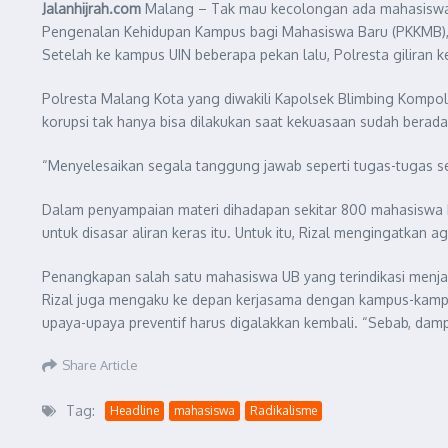
Jalanhijrah.com
Malang – Tak mau kecolongan ada mahasiswa 
Pengenalan Kehidupan Kampus bagi Mahasiswa Baru (PKKMB), k
Setelah ke kampus UIN beberapa pekan lalu, Polresta giliran ke
Polresta Malang Kota yang diwakili Kapolsek Blimbing Kompol 
korupsi tak hanya bisa dilakukan saat kekuasaan sudah berada d
“Menyelesaikan segala tanggung jawab seperti tugas-tugas se
Dalam penyampaian materi dihadapan sekitar 800 mahasiswa b
untuk disasar aliran keras itu. Untuk itu, Rizal mengingatk
Penangkapan salah satu mahasiswa UB yang terindikasi menja
Rizal juga mengaku ke depan kerjasama dengan kampus-kampus 
upaya-upaya preventif harus digalakkan kembali. “Sebab, dampa
Share Article
Tag:
Headline
mahasiswa
Radikalisme