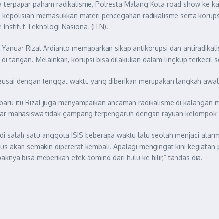
terpapar paham radikalisme, Polresta Malang Kota road show ke k
epolisian memasukkan materi pencegahan radikalisme serta korupsi.
 Institut Teknologi Nasional (ITN).
Yanuar Rizal Ardianto memaparkan sikap antikorupsi dan antiradikali
i tangan. Melainkan, korupsi bisa dilakukan dalam lingkup terkecil se
usai dengan tenggat waktu yang diberikan merupakan langkah awal u
aru itu Rizal juga menyampaikan ancaman radikalisme di kalangan m
an agar mahasiswa tidak gampang terpengaruh dengan rayuan kelompo
di salah satu anggota ISIS beberapa waktu lalu seolah menjadi al
akan semakin dipererat kembali. Apalagi mengingat kini kegiatan p
knya bisa meberikan efek domino dari hulu ke hilir,” tandas dia.