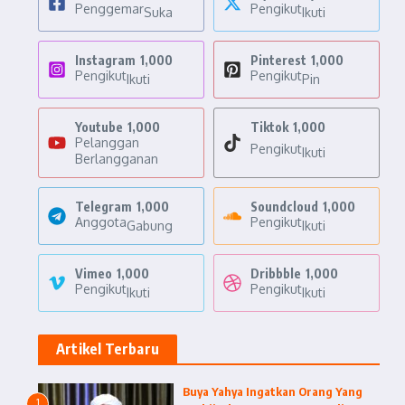
Penggemar
Pengikut
Suka
Ikuti
Instagram
1,000
Pinterest
1,000
Pengikut
Pengikut
Ikuti
Pin
Youtube
1,000
Tiktok
1,000
Pelanggan
Pengikut
Ikuti
Berlangganan
Telegram
1,000
Soundcloud
1,000
Anggota
Pengikut
Gabung
Ikuti
Vimeo
1,000
Dribbble
1,000
Pengikut
Pengikut
Ikuti
Ikuti
Artikel Terbaru
Buya Yahya Ingatkan Orang Yang
1