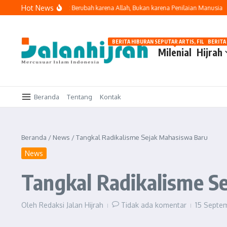
Lewati ke konten
Hot News
Memaknai Hijrah: Berubah karena Allah, Bukan karena Penilaian Manusia
Hi
BERITA HIBURAN SEPUTAR ARTIS, FILM, DAN G
BERITA
Milenial
Hijrah
Beranda
Tentang
Kontak
Beranda
/
News
/
Tangkal Radikalisme Sejak Mahasiswa Baru
News
Tangkal Radikalisme S
Oleh
Redaksi Jalan Hijrah
Tidak ada komentar
15 Septe