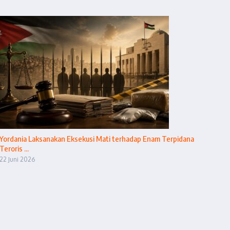
Yordania Laksanakan Eksekusi Mati terhadap Enam Terpidana
Teroris ...
22 Juni 2026