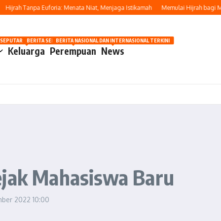
jrah Tanpa Euforia: Menata Niat, Menjaga Istikamah
Memulai Hijrah bagi Musl
OSIP
 SEPUTAR OTOMOTIF HARI INI
BERITA SEPUTAR KECANTIKAN WANITA
BERITA NASIONAL DAN INTERNASIONAL TERKINI
Keluarga
Perempuan
News
ejak Mahasiswa Baru
mber 2022
10:00