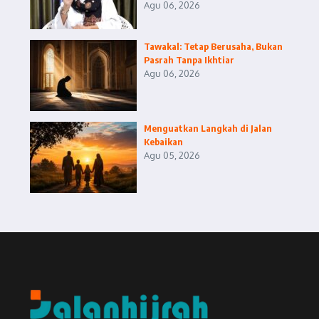
Agu 06, 2026
Tawakal: Tetap Berusaha, Bukan
Pasrah Tanpa Ikhtiar
Agu 06, 2026
Menguatkan Langkah di Jalan
Kebaikan
Agu 05, 2026