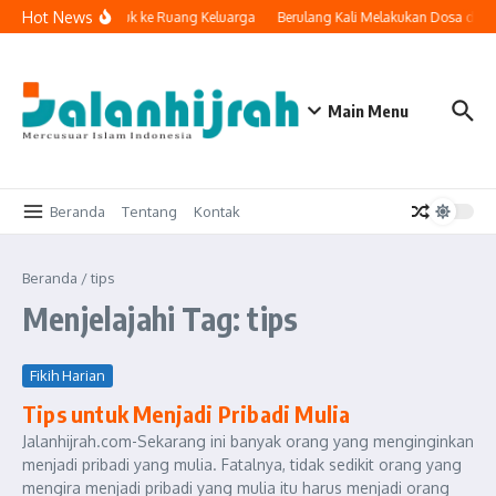
Lewati ke konten
Hot News
etika Teknologi Masuk ke Ruang Keluarga
Berulang Kali Melakukan Dosa dan 
Main Menu
Beranda
Tentang
Kontak
Beranda
/
tips
Menjelajahi Tag: tips
Fikih Harian
Tips untuk Menjadi Pribadi Mulia
Jalanhijrah.com-Sekarang ini banyak orang yang menginginkan
menjadi pribadi yang mulia. Fatalnya, tidak sedikit orang yang
mengira menjadi pribadi yang mulia itu harus menjadi orang