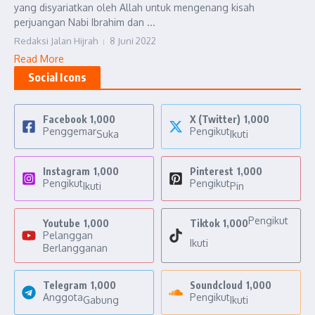
yang disyariatkan oleh Allah untuk mengenang kisah
perjuangan Nabi Ibrahim dan ...
Redaksi Jalan Hijrah
8 Juni 2022
Read More
Social Icons
Facebook
1,000
X (Twitter)
1,000
Penggemar
Pengikut
Suka
Ikuti
Instagram
1,000
Pinterest
1,000
Pengikut
Pengikut
Ikuti
Pin
Pengikut
Youtube
1,000
Tiktok
1,000
Pelanggan
Ikuti
Berlangganan
Telegram
1,000
Soundcloud
1,000
Anggota
Pengikut
Gabung
Ikuti