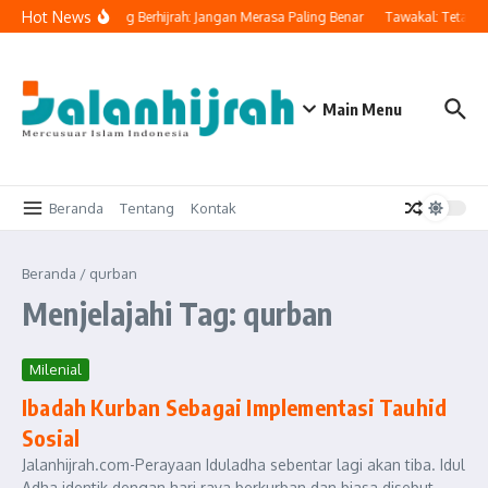
Lewati ke konten
Hot News
 Ingatkan Orang Yang Berhijrah: Jangan Merasa Paling Benar
Tawakal: Tetap Be
Main Menu
Beranda
Tentang
Kontak
Beranda
/
qurban
Menjelajahi Tag: qurban
Milenial
Ibadah Kurban Sebagai Implementasi Tauhid
Sosial
Jalanhijrah.com-Perayaan Iduladha sebentar lagi akan tiba. Idul
Adha identik dengan hari raya berkurban dan biasa disebut