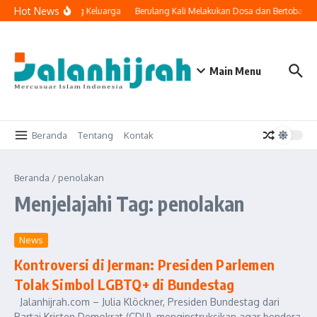
Lewati ke konten
Hot News
ologi Masuk ke Ruang Keluarga
Berulang Kali Melakukan Dosa dan Bertobat, 
Main Menu
Beranda
Tentang
Kontak
Beranda
/
penolakan
Menjelajahi Tag: penolakan
News
Kontroversi di Jerman: Presiden Parlemen
Tolak Simbol LGBTQ+ di Bundestag
Jalanhijrah.com – Julia Klöckner, Presiden Bundestag dari
Partai Kristen Demokrat (CDU), menginstruksikan agar bendera