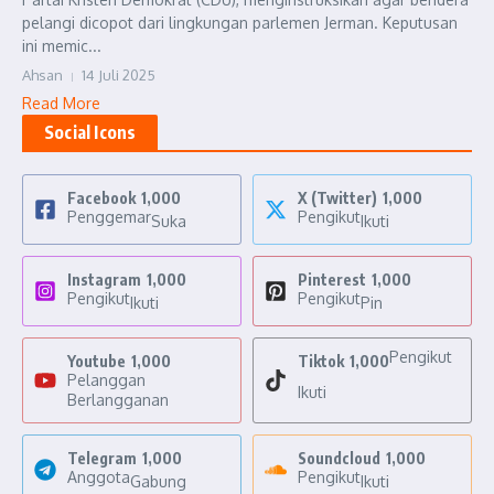
pelangi dicopot dari lingkungan parlemen Jerman. Keputusan
ini memic...
Ahsan
14 Juli 2025
Read More
Social Icons
Facebook
1,000
X (Twitter)
1,000
Penggemar
Pengikut
Suka
Ikuti
Instagram
1,000
Pinterest
1,000
Pengikut
Pengikut
Ikuti
Pin
Pengikut
Youtube
1,000
Tiktok
1,000
Pelanggan
Ikuti
Berlangganan
Telegram
1,000
Soundcloud
1,000
Anggota
Pengikut
Gabung
Ikuti