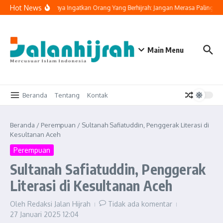
Lewati ke konten
Hot News
Buya Yahya Ingatkan Orang Yang Berhijrah: Jangan Merasa Paling Ben
Main Menu
Beranda
Tentang
Kontak
Beranda
/
Perempuan
/
Sultanah Safiatuddin, Penggerak Literasi di
Kesultanan Aceh
Perempuan
Sultanah Safiatuddin, Penggerak
Literasi di Kesultanan Aceh
Oleh
Redaksi Jalan Hijrah
Tidak ada komentar
27 Januari 2025
12:04