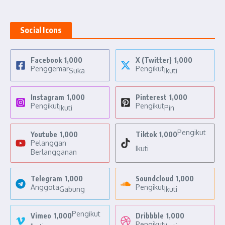
Social Icons
Facebook
1,000
X (Twitter)
1,000
Penggemar
Pengikut
Suka
Ikuti
Instagram
1,000
Pinterest
1,000
Pengikut
Pengikut
Ikuti
Pin
Pengikut
Youtube
1,000
Tiktok
1,000
Pelanggan
Ikuti
Berlangganan
Telegram
1,000
Soundcloud
1,000
Anggota
Pengikut
Gabung
Ikuti
Pengikut
Vimeo
1,000
Dribbble
1,000
Pengikut