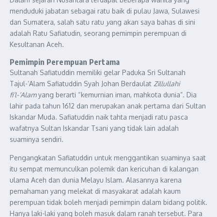
menduduki jabatan sebagai ratu baik di pulau Jawa, Sulawesi
dan Sumatera, salah satu ratu
y
ang akan saya bahas di sini
adalah Ratu Safiatudin, seorang pemimpin perempuan di
Kesultanan Aceh.
Pemimpin Perempuan Pertama
Sultanah Safiatuddin memiliki gelar Paduka Sri Sultanah
Tajul-‘Alam Safiatuddin Syah Johan Berdaulat
Zillullahi
fi’l-‘Alam
yang berarti “kemurnian iman, mahkota dunia”. Dia
lahir pada tahun 1612 dan merupakan anak pertama dari Sultan
Iskandar Muda. Safiatuddin naik tahta menjadi ratu pasca
wafatnya Sultan Iskandar Tsani yang tidak lain adalah
suaminya sendiri.
Pengangkatan Safiatuddin untuk menggantikan suaminya saat
itu sempat memunculkan polemik dan kericuhan di kalangan
ulama Aceh dan dunia Melayu Islam. Alasannya karena
pemahaman yang melekat di masyakarat adalah kaum
perempuan tidak boleh menjadi pemimpin dalam bidang politik.
Hanya laki-laki yang boleh masuk dalam ranah tersebut. Para