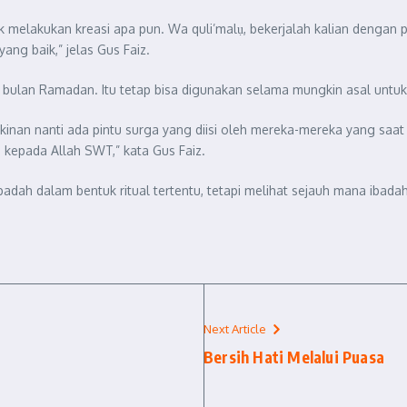
 melakukan kreasi apa pun. Wa quli’malụ, bekerjalah kalian dengan p
ang baik,” jelas Gus Faiz.
lan Ramadan. Itu tetap bisa digunakan selama mungkin asal untuk h
inan nanti ada pintu surga yang diisi oleh mereka-mereka yang saat 
kepada Allah SWT,” kata Gus Faiz.
adah dalam bentuk ritual tertentu, tetapi melihat sejauh mana ibadah 
Next Article
Bersih Hati Melalui Puasa