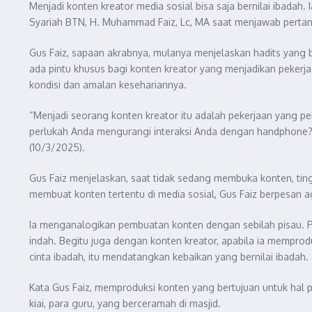
Menjadi konten kreator media sosial bisa saja bernilai ibada
Syariah BTN, H. Muhammad Faiz, Lc, MA saat menjawab pertanya
Gus Faiz, sapaan akrabnya, mulanya menjelaskan hadits yang b
ada pintu khusus bagi konten kreator yang menjadikan peker
kondisi dan amalan kesehariannya.
“Menjadi seorang konten kreator itu adalah pekerjaan yang pek
perlukah Anda mengurangi interaksi Anda dengan handphone? Sa
(10/3/2025).
Gus Faiz menjelaskan, saat tidak sedang membuka konten, tingg
membuat konten tertentu di media sosial, Gus Faiz berpesa
Ia menganalogikan pembuatan konten dengan sebilah pisau. P
indah. Begitu juga dengan konten kreator, apabila ia mempro
cinta ibadah, itu mendatangkan kebaikan yang bernilai ibadah.
Kata Gus Faiz, memproduksi konten yang bertujuan untuk hal 
kiai, para guru, yang berceramah di masjid.