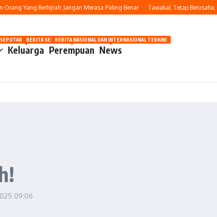
ng Yang Berhijrah: Jangan Merasa Paling Benar
Tawakal: Tetap Berusaha, Buka
OSIP
 SEPUTAR OTOMOTIF HARI INI
BERITA SEPUTAR KECANTIKAN WANITA
BERITA NASIONAL DAN INTERNASIONAL TERKINI
Keluarga
Perempuan
News
h!
 2025
09:06