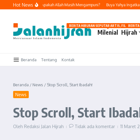
Lewati ke konten
Hot News
 Dosa dan Bertobat, Apakah Allah Masih Mengampuni?
Buya Yahya Ingatkan Ora
BERITA HIBURAN SEPUTAR ARTIS, FILM, DAN G
BERITA
Milenial
Hijrah
Beranda
Tentang
Kontak
Beranda
/
News
/
Stop Scroll, Start Ibadah!
News
Stop Scroll, Start Ibada
Oleh
Redaksi Jalan Hijrah
Tidak ada komentar
11 Maret