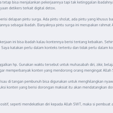
h. Ia tetap bisa menjalankan pekerjaannya tapi tak ketinggalan ibad
an detikers terkait digital detox.
erisi delapan pintu surga. Ada pintu sholat, ada pintu yang khusus 
jaannya sebagai ibadah. Banyaknya pintu surga ini merupakan rahma
erjaan ini bisa ibadah kalau kontennya berisi tentang kebaikan. Sehi
ya katakan perlu dalam konteks tertentu dan tidak perlu dalam kont
alkan hp. Gunakan waktu tersebut untuk muhasabah diri, zikir, belaj
n agar memperbanyak konten yang mendorong orang mengingat Allah
isau di tangan pembunuh bisa digunakan untuk menghilangkan nyawa, 
duksi konten yang berisi dorongan maksiat itu akan mendatangkan do
positif, seperti mendekatkan diri kepada Allah SWT, maka si pembuat