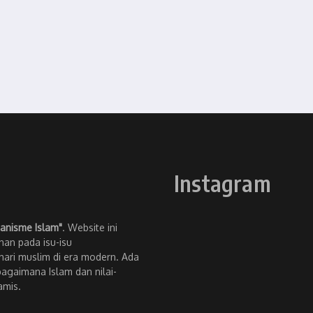
Instagram
anisme Islam"
. Website ini
an pada isu-isu
ari muslim di era modern. Ada
bagaimana Islam dan nilai-
amis.