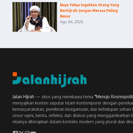
Buya Yahya Ingatkan Orang Yang
Berhijrah: Jangan Merasa Paling
Benar
Agu 06, 2026
Jalan Hijrah
— situs yang membawa tema
"Menuju Kosmopolit
menyajikan konten seputar Islam kontemporer dengan penekan
kemasyarakatan, pemikiran keagamaan, dan kehidupan sehari-h
unsur opini, berita, refleksi, dan diskusi yang menggambarkan 
nilainya diterapkan dalam konteks modern yang plural dan din