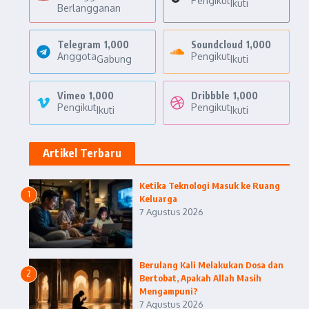
Pengikut
Ikuti
Berlangganan
Telegram
1,000
Soundcloud
1,000
Anggota
Pengikut
Gabung
Ikuti
Vimeo
1,000
Dribbble
1,000
Pengikut
Pengikut
Ikuti
Ikuti
Artikel Terbaru
Ketika Teknologi Masuk ke Ruang
1
Keluarga
7 Agustus 2026
Berulang Kali Melakukan Dosa dan
2
Bertobat, Apakah Allah Masih
Mengampuni?
7 Agustus 2026