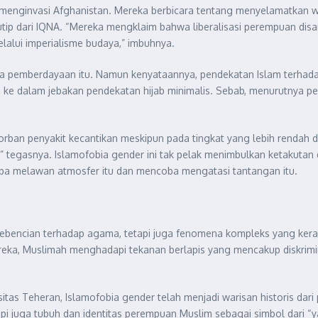
ya menginvasi Afghanistan. Mereka berbicara tentang menyelamatkan w
dikutip dari IQNA. “Mereka mengklaim bahwa liberalisasi perempuan
lalui imperialisme budaya,” imbuhnya.
 pemberdayaan itu. Namun kenyataannya, pendekatan Islam terhadap h
 ke dalam jebakan pendekatan hijab minimalis. Sebab, menurutnya pe
korban penyakit kecantikan meskipun pada tingkat yang lebih rendah
s,” tegasnya. Islamofobia gender ini tak pelak menimbulkan ketakut
a melawan atmosfer itu dan mencoba mengatasi tantangan itu.
 kebencian terhadap agama, tetapi juga fenomena kompleks yang ke
mereka, Muslimah menghadapi tekanan berlapis yang mencakup diskrim
rsitas Teheran, Islamofobia gender telah menjadi warisan historis da
i juga tubuh dan identitas perempuan Muslim sebagai simbol dari “y