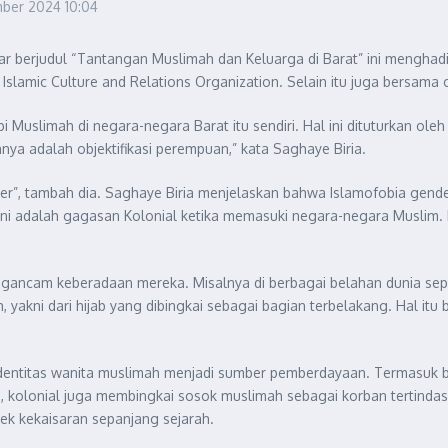
mber 2024
10:04
 berjudul “Tantangan Muslimah dan Keluarga di Barat” ini menghadi
slamic Culture and Relations Organization. Selain itu juga bersama 
Muslimah di negara-negara Barat itu sendiri. Hal ini dituturkan oleh
nya adalah objektifikasi perempuan,” kata Saghaye Biria.
r”, tambah dia. Saghaye Biria menjelaskan bahwa Islamofobia gende
ini adalah gagasan Kolonial ketika memasuki negara-negara Muslim.
ncam keberadaan mereka. Misalnya di berbagai belahan dunia seperti I
akni dari hijab yang dibingkai sebagai bagian terbelakang. Hal itu b
u identitas wanita muslimah menjadi sumber pemberdayaan. Termasuk b
a, kolonial juga membingkai sosok muslimah sebagai korban tertin
ek kekaisaran sepanjang sejarah.