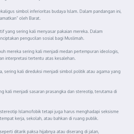
aligus simbol inferioritas budaya Islam. Dalam pandangan ini,
lamatkan” oleh Barat.
atif yang sering kali menyasar pakaian mereka. Dalam
enciptakan pengucilan sosial bagi Muslimah.
ubuh mereka sering kali menjadi medan pertempuran ideologis,
 interpretasi tertentu atas kesalehan.
, sering kali direduksi menjadi simbol politik atau agama yang
ng kali menjadi sasaran prasangka dan stereotip, terutama di
stereotip Islamofobik tetapi juga harus menghadapi seksisme
empat kerja, sekolah, atau bahkan di ruang publik.
perti ditarik paksa hijabnya atau diserang di jalan,