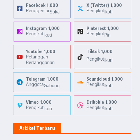
Facebook
1,000
X (Twitter)
1,000
Penggemar
Pengikut
Suka
Ikuti
Instagram
1,000
Pinterest
1,000
Pengikut
Pengikut
Ikuti
Pin
Youtube
1,000
Tiktok
1,000
Pelanggan
Pengikut
Ikuti
Berlangganan
Telegram
1,000
Soundcloud
1,000
Anggota
Pengikut
Gabung
Ikuti
Vimeo
1,000
Dribbble
1,000
Pengikut
Pengikut
Ikuti
Ikuti
Artikel Terbaru