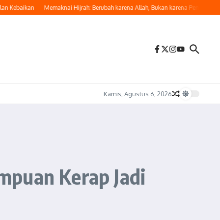
ebaikan
Memaknai Hijrah: Berubah karena Allah, Bukan karena Penilaian Manus
Kamis, Agustus 6, 2026
mpuan Kerap Jadi