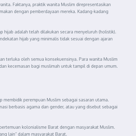
anita. Faktanya, praktik wanita Muslim direpresentasikan
 disamakan dengan pemberdayaan mereka. Kadang-kadang
ijab adalah telah dilakukan secara menyeluruh (holistik).
ndekatan hijab yang minimalis tidak sesuai dengan ajaran
 dan terluka oleh semua konsekuensinya. Para wanita Muslim
an dan kecemasan bagi muslimah untuk tampil di depan umum.
rap membidik perempuan Muslim sebagai sasaran utama.
inasi berbasis agama dan gender, atau yang disebut sebagai
ri pertemuan kolonialisme Barat dengan masyarakat Muslim.
ang lain” dalam masyarakat Barat.