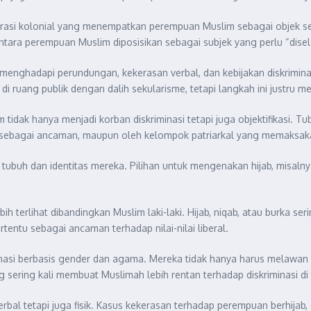
narasi kolonial yang menempatkan perempuan Muslim sebagai objek sek
ntara perempuan Muslim diposisikan sebagai subjek yang perlu “dise
m menghadapi perundungan, kekerasan verbal, dan kebijakan diskrimin
di ruang publik dengan dalih sekularisme, tetapi langkah ini justru m
tidak hanya menjadi korban diskriminasi tetapi juga objektifikasi. T
 sebagai ancaman, maupun oleh kelompok patriarkal yang memaksakan
tubuh dan identitas mereka. Pilihan untuk mengenakan hijab, misalnya
terlihat dibandingkan Muslim laki-laki. Hijab, niqab, atau burka seri
tu sebagai ancaman terhadap nilai-nilai liberal.
inasi berbasis gender dan agama. Mereka tidak hanya harus melawan 
sering kali membuat Muslimah lebih rentan terhadap diskriminasi di t
bal tetapi juga fisik. Kasus kekerasan terhadap perempuan berhijab, se