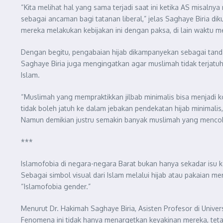
“Kita melihat hal yang sama terjadi saat ini ketika AS misaln
sebagai ancaman bagi tatanan liberal,” jelas Saghaye Biria 
mereka melakukan kebijakan ini dengan paksa, di lain waktu me
Dengan begitu, pengabaian hijab dikampanyekan sebagai tanda
Saghaye Biria juga mengingatkan agar muslimah tidak terjatuh
Islam.
“Muslimah yang mempraktikkan jilbab minimalis bisa menjadi 
tidak boleh jatuh ke dalam jebakan pendekatan hijab minimali
Namun demikian justru semakin banyak muslimah yang mencob
***
Islamofobia di negara-negara Barat bukan hanya sekadar isu
Sebagai simbol visual dari Islam melalui hijab atau pakaian 
“Islamofobia gender.”
Menurut Dr. Hakimah Saghaye Biria, Asisten Profesor di Unive
Fenomena ini tidak hanya menargetkan keyakinan mereka, tetap