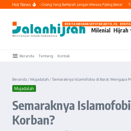
Lewati ke konten
Hot News
Buya Yahya Ingatkan Orang Yang Berhijrah: Jangan Merasa Paling Benar
Tawaka
BERITA HIBURAN SEPUTAR ARTIS, FILM, DAN G
BERITA
Milenial
Hijrah
Beranda
Tentang
Kontak
Beranda
/
Mujadalah
/
Semaraknya Islamofobia di Barat: Mengapa 
Mujadalah
Semaraknya Islamofobi
Korban?