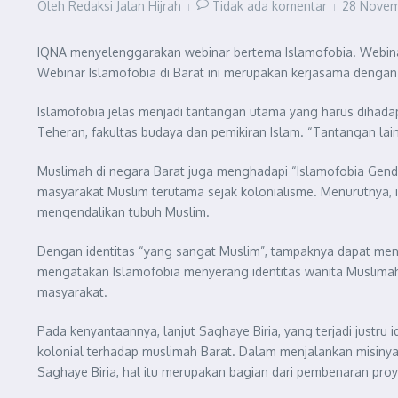
Oleh
Redaksi Jalan Hijrah
Tidak ada komentar
28 Nove
IQNA menyelenggarakan webinar bertema Islamofobia. Webinar
Webinar Islamofobia di Barat ini merupakan kerjasama dengan I
Islamofobia jelas menjadi tantangan utama yang harus dihadapi 
Teheran, fakultas budaya dan pemikiran Islam. “Tantangan lain
Muslimah di negara Barat juga menghadapi “Islamofobia Gende
masyarakat Muslim terutama sejak kolonialisme. Menurutnya, 
mengendalikan tubuh Muslim.
Dengan identitas “yang sangat Muslim”, tampaknya dapat menga
mengatakan Islamofobia menyerang identitas wanita Muslimah, y
masyarakat.
Pada kenyantaannya, lanjut Saghaye Biria, yang terjadi justr
kolonial terhadap muslimah Barat. Dalam menjalankan misiny
Saghaye Biria, hal itu merupakan bagian dari pembenaran proy