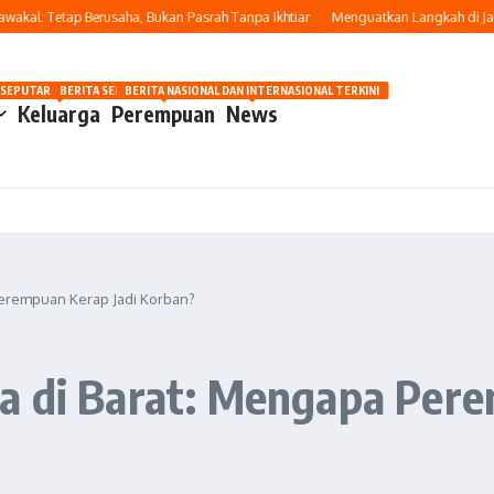
l: Tetap Berusaha, Bukan Pasrah Tanpa Ikhtiar
Menguatkan Langkah di Jalan K
OSIP
 SEPUTAR OTOMOTIF HARI INI
BERITA SEPUTAR KECANTIKAN WANITA
BERITA NASIONAL DAN INTERNASIONAL TERKINI
Keluarga
Perempuan
News
Perempuan Kerap Jadi Korban?
a di Barat: Mengapa Pere