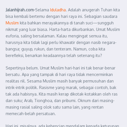
Jalanhijrah.com-
Selama
Iduladha
. Adalah anugerah Tuhan kita
bisa kembali bertemu dengan hari raya ini. Sebagian saudara
Muslim
kita bahkan merayakannya di tanah suci—sungguh
nikmat yang luar biasa. Harta-harta dikurbankan. Umat Muslim
euforia, saling bersalaman. Kalau mengingat semua itu,
harusnya kita tidak lagi perlu khawatir dengan nasib negara-
bangsa; guyup, rukun, dan tenteram. Namun, coba kita
berefleksi, benarkan keadaannya telah setenang itu?
Sepertinya belum. Umat Muslim hari-hari ini tak benar-benar
bersatu. Apa yang tampak di hari raya tidak mencerminkan
realitas riil. Sesama Muslim masih banyak permusuhan dan
intrik-intrik politik. Rasisme yang marak, sebagai contoh, bak
tak ada habisnya. Kita masih kerap dikotak-kotakkan oleh ras
dan suku; Arab, Tionghoa, dan pribumi. Oknum dari masing-
masing rasial saling olok satu sama lain, yang rentan
memecah-belah persatuan.
Hari ini, misalnya, ada kebencian mendalam kepada keturunan