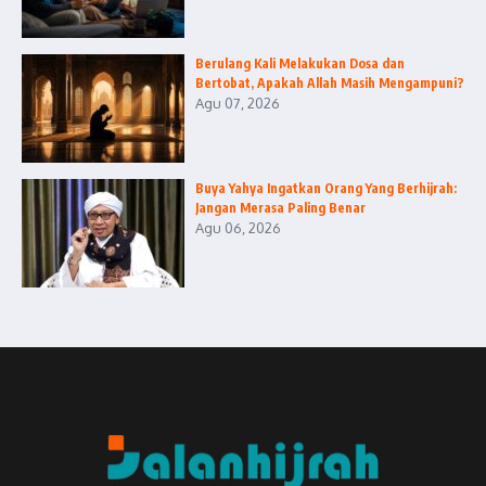
Berulang Kali Melakukan Dosa dan
Bertobat, Apakah Allah Masih Mengampuni?
Agu 07, 2026
Buya Yahya Ingatkan Orang Yang Berhijrah:
Jangan Merasa Paling Benar
Agu 06, 2026