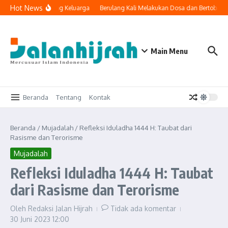
Lewati ke konten
Hot News
ologi Masuk ke Ruang Keluarga
Berulang Kali Melakukan Dosa dan Bertobat, 
Main Menu
Beranda
Tentang
Kontak
Beranda
/
Mujadalah
/
Refleksi Iduladha 1444 H: Taubat dari
Rasisme dan Terorisme
Mujadalah
Refleksi Iduladha 1444 H: Taubat
dari Rasisme dan Terorisme
Oleh
Redaksi Jalan Hijrah
Tidak ada komentar
30 Juni 2023
12:00