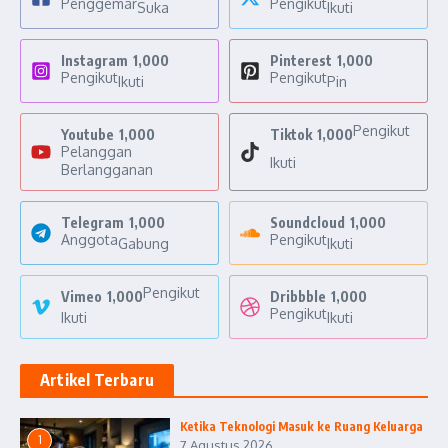
Penggemar
Pengikut
Suka
Ikuti
Instagram
1,000
Pinterest
1,000
Pengikut
Pengikut
Ikuti
Pin
Pengikut
Youtube
1,000
Tiktok
1,000
Pelanggan
Ikuti
Berlangganan
Telegram
1,000
Soundcloud
1,000
Anggota
Pengikut
Gabung
Ikuti
Pengikut
Vimeo
1,000
Dribbble
1,000
Pengikut
Ikuti
Ikuti
Artikel Terbaru
Ketika Teknologi Masuk ke Ruang Keluarga
1
7 Agustus 2026