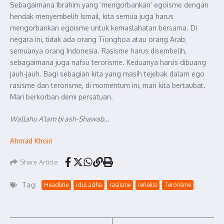
Sebagaimana Ibrahim yang ‘mengorbankan’ egoisme dengan
hendak menyembelih Ismail, kita semua juga harus
mengorbankan egoisme untuk kemaslahatan bersama. Di
negara ini, tidak ada orang Tionghoa atau orang Arab;
semuanya orang Indonesia. Rasisme harus disembelih,
sebagaimana juga nafsu terorisme. Keduanya harus dibuang
jauh-jauh. Bagi sebagian kita yang masih tejebak dalam ego
rasisme dan terorisme, di momentum ini, mari kita bertaubat.
Mari berkorban demi persatuan.
Wallahu A’lam bi ash-Shawab…
Ahmad Khoiri
Share Article
Tag:
Headline
idul adha
rasisme
refleksi
Terorisme