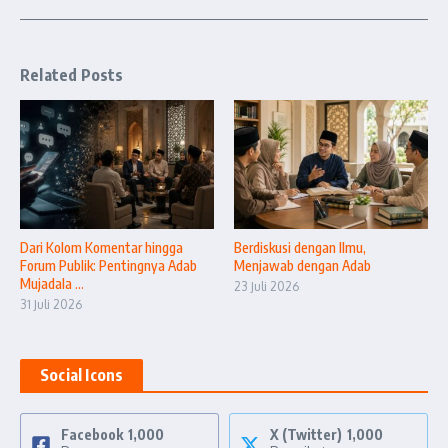
Related Posts
Dari Kolom Komentar hingga
Berdiskusi dengan Ilmu,
Forum Publik: Pentingnya Adab
Menjawab dengan Adab
Mujadala ...
23 Juli 2026
31 Juli 2026
Social Icons
Facebook
1,000
X (Twitter)
1,000