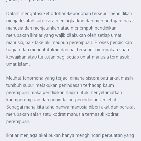
Dalam mengatasi kebodohan-kebodohan tersebut pendidikan
menjadi salah satu cara meningkatkan dan mempertajam nalar
manusia dan menjalankan atau menempuh pendidikan
merupakan ikhtiar yang wajib dilakukan oleh setiap umat
manusia
,
baik laki-laki maupun perempuan. Proses pendidikan
bagian dari menuntut ilmu dan hal tersebut merupakan suatu
kewajiban atau tuntutan bagi set
iap umat manusia termasuk
umat I
slam.
Melihat fenomena yang terjadi dimana
si
stem patriarkal masih
tum
b
uh subur melakukan penindasan terhadap kaum
perempuan maka pendidikan hadir untuk menyelamatkan
ka
um
perempuan dari penindasan-penindasan tersebut.
Sebagai mana kita tahu bahwa manusia diberi akal dan berakal
merupakan salah satu kodrat manusia termasuk kodrat
perempuan.
Ikhtiar menjaga akal bukan hanya menghindari perbuatan yang