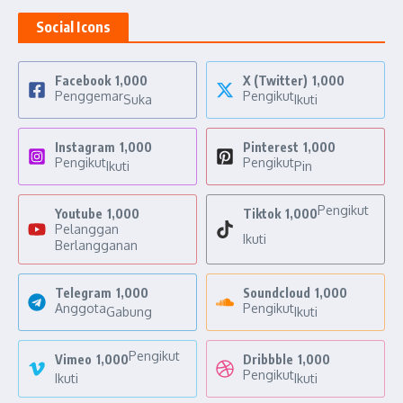
Social Icons
Facebook
1,000
X (Twitter)
1,000
Penggemar
Pengikut
Suka
Ikuti
Instagram
1,000
Pinterest
1,000
Pengikut
Pengikut
Ikuti
Pin
Pengikut
Youtube
1,000
Tiktok
1,000
Pelanggan
Ikuti
Berlangganan
Telegram
1,000
Soundcloud
1,000
Anggota
Pengikut
Gabung
Ikuti
Pengikut
Vimeo
1,000
Dribbble
1,000
Pengikut
Ikuti
Ikuti