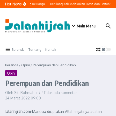
Lewati ke konten
Hot News
ologi Masuk ke Ruang Keluarga
Berulang Kali Melakukan Dosa dan Bertobat, 
Main Menu
Beranda
Tentang
Kontak
Beranda
/
Opini
/
Perempuan dan Pendidikan
Opini
Perempuan dan Pendidikan
Oleh
Siti Rohmah
Tidak ada komentar
24 Maret 2022
09:00
Jalanhijrah.com
-Manusia diciptakan Allah sejatinya adalah