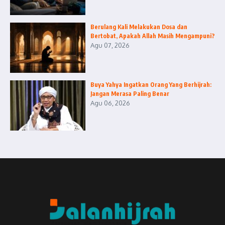
Berulang Kali Melakukan Dosa dan
Bertobat, Apakah Allah Masih Mengampuni?
Agu 07, 2026
Buya Yahya Ingatkan Orang Yang Berhijrah:
Jangan Merasa Paling Benar
Agu 06, 2026