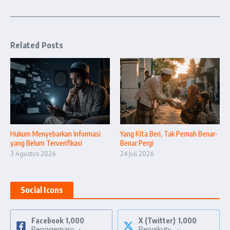
Related Posts
Hukum Menyebarkan Informasi
Yang Kita Beri, Tak Pernah Benar-
yang Belum Terverifikasi
Benar Pergi
3 Agustus 2026
24 Juli 2026
Social Icons
Facebook
1,000
X (Twitter)
1,000
Penggemar
Pengikut