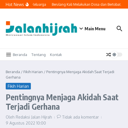
Lewati ke konten
Hot News
ogi Masuk ke Ruang Keluarga
Berulang Kali Melakukan Dosa dan Bertobat, Ap
Main Menu
Beranda
Tentang
Kontak
Beranda
/
Fikih Harian
/
Pentingnya Menjaga Akidah Saat Terjadi
Gerhana
Fikih Harian
Pentingnya Menjaga Akidah Saat
Terjadi Gerhana
Oleh
Redaksi Jalan Hijrah
Tidak ada komentar
9 Agustus 2022
10:00