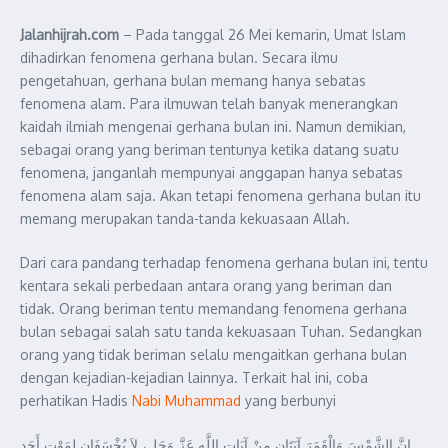
Jalanhijrah.com
– Pada tanggal 26 Mei kemarin, Umat Islam
dihadirkan fenomena gerhana bulan. Secara ilmu
pengetahuan, gerhana bulan memang hanya sebatas
fenomena alam. Para ilmuwan telah banyak menerangkan
kaidah ilmiah mengenai gerhana bulan ini. Namun demikian,
sebagai orang yang beriman tentunya ketika datang suatu
fenomena, janganlah mempunyai anggapan hanya sebatas
fenomena alam saja. Akan tetapi fenomena gerhana bulan itu
memang merupakan tanda-tanda kekuasaan Allah.
Dari cara pandang terhadap fenomena gerhana bulan ini, tentu
kentara sekali perbedaan antara orang yang beriman dan
tidak. Orang beriman tentu memandang fenomena gerhana
bulan sebagai salah satu tanda kekuasaan Tuhan. Sedangkan
orang yang tidak beriman selalu mengaitkan gerhana bulan
dengan kejadian-kejadian lainnya. Terkait hal ini, coba
perhatikan Hadis
Nabi Muhammad
yang berbunyi
إِنَّ الشَّمْسَ وَالْقَمَرَ آيَتَانِ مِنْ آيَاتِ اللَّهِ عَزَّ وَجَل، لاَ يُخْسَفَانِ لِمَوْتِ أَحَدٍ