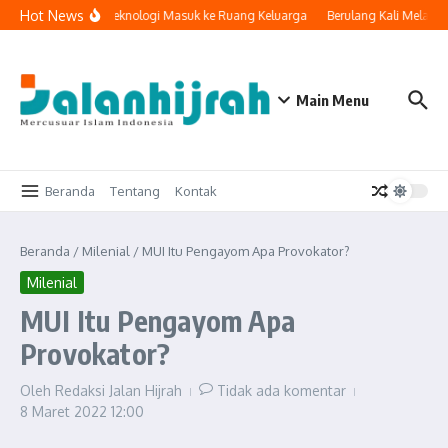
Lewati ke konten
Hot News
Ketika Teknologi Masuk ke Ruang Keluarga
Berulang Kali Melakuk
Main Menu
Beranda
Tentang
Kontak
Beranda
/
Milenial
/
MUI Itu Pengayom Apa Provokator?
Milenial
MUI Itu Pengayom Apa
Provokator?
Oleh
Redaksi Jalan Hijrah
Tidak ada komentar
8 Maret 2022
12:00