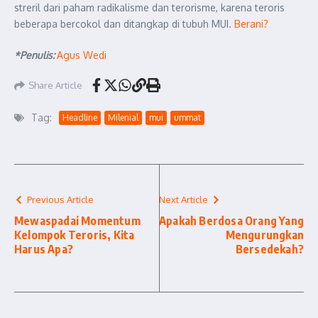
streril dari paham radikalisme dan terorisme, karena teroris
beberapa bercokol dan ditangkap di tubuh MUI.
Berani?
*Penulis:
Agus Wedi
Share Article
Tag:
Headline
Milenial
mui
ummat
Previous Article
Next Article
Mewaspadai Momentum
Apakah Berdosa Orang Yang
Kelompok Teroris, Kita
Mengurungkan
Harus Apa?
Bersedekah?