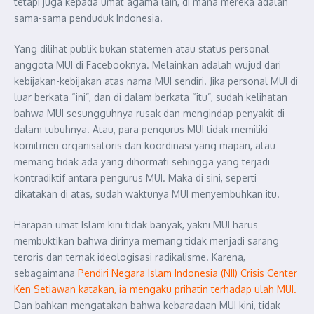
tetapi juga kepada umat agama lain, di mana mereka adalah
sama-sama penduduk Indonesia.
Yang dilihat publik bukan statemen atau status personal
anggota MUI di Facebooknya. Melainkan adalah wujud dari
kebijakan-kebijakan atas nama MUI sendiri. Jika personal MUI di
luar berkata “ini”, dan di dalam berkata “itu”, sudah kelihatan
bahwa MUI sesungguhnya rusak dan mengindap penyakit di
dalam tubuhnya. Atau, para pengurus MUI tidak memiliki
komitmen organisatoris dan koordinasi yang mapan, atau
memang tidak ada yang dihormati sehingga yang terjadi
kontradiktif antara pengurus MUI. Maka di sini, seperti
dikatakan di atas, sudah waktunya MUI menyembuhkan itu.
Harapan umat Islam kini tidak banyak, yakni MUI harus
membuktikan bahwa dirinya memang tidak menjadi sarang
teroris dan ternak ideologisasi radikalisme. Karena,
sebagaimana
Pendiri Negara Islam Indonesia (NII) Crisis Center
Ken Setiawan katakan, ia mengaku prihatin terhadap ulah MUI.
Dan bahkan mengatakan bahwa kebaradaan MUI kini, tidak