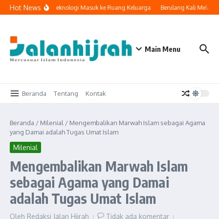
Lewati ke konten
Hot News
Ketika Teknologi Masuk ke Ruang Keluarga
Berulang Kali Melaku
Main Menu
Beranda
Tentang
Kontak
Beranda
/
Milenial
/
Mengembalikan Marwah Islam sebagai Agama
yang Damai adalah Tugas Umat Islam
Milenial
Mengembalikan Marwah Islam
sebagai Agama yang Damai
adalah Tugas Umat Islam
Oleh
Redaksi Jalan Hijrah
Tidak ada komentar