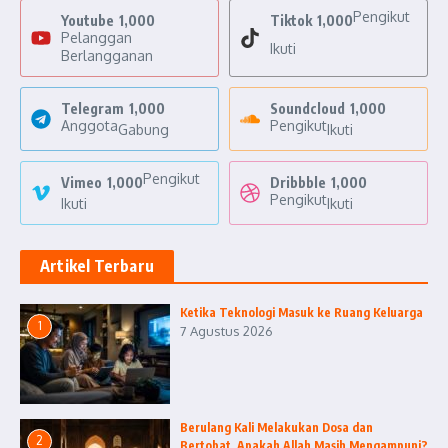
Pengikut
Youtube
1,000
Tiktok
1,000
Pelanggan
Ikuti
Berlangganan
Telegram
1,000
Soundcloud
1,000
Anggota
Pengikut
Gabung
Ikuti
Pengikut
Vimeo
1,000
Dribbble
1,000
Pengikut
Ikuti
Ikuti
Artikel Terbaru
Ketika Teknologi Masuk ke Ruang Keluarga
1
7 Agustus 2026
Berulang Kali Melakukan Dosa dan
2
Bertobat, Apakah Allah Masih Mengampuni?