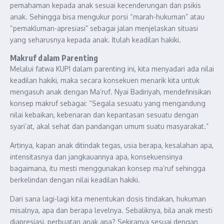
pemahaman kepada anak sesuai kecenderungan dan psikis
anak. Sehingga bisa mengukur porsi “marah-hukuman” atau
“pemakluman-apresiasi” sebagai jalan menjelaskan situasi
yang seharusnya kepada anak. Itulah keadilan hakiki.
Makruf dalam Parenting
Melalui fatwa KUPI dalam parenting ini, kita menyadari ada nilai
keadilan hakiki, maka secara konsekuen menarik kita untuk
mengasuh anak dengan Ma’ruf. Nyai Badiriyah, mendefinisikan
konsep makruf sebagai: “Segala sesuatu yang mengandung
nilai kebaikan, kebenaran dan kepantasan sesuatu dengan
syari’at, akal sehat dan pandangan umum suatu masyarakat.”
Artinya, kapan anak ditindak tegas, usia berapa, kesalahan apa,
intensitasnya dan jangkauannya apa, konsekuensinya
bagaimana, itu mesti menggunakan konsep ma’ruf sehingga
berkelindan dengan nilai keadilan hakiki.
Dari sana lagi-lagi kita menentukan dosis tindakan, hukuman
misalnya, apa dan berapa levelnya. Sebaliknya, bila anak mesti
diapresiasi, perbuatan anak apa? Sekiranya sesuai dengan