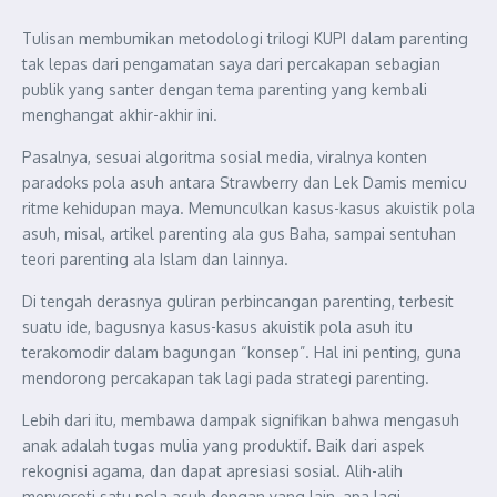
Tulisan membumikan metodologi trilogi KUPI dalam parenting
tak lepas dari pengamatan saya dari percakapan sebagian
publik yang santer dengan tema parenting yang kembali
menghangat akhir-akhir ini.
Pasalnya, sesuai algoritma sosial media, viralnya konten
paradoks pola asuh antara Strawberry dan Lek Damis memicu
ritme kehidupan maya. Memunculkan kasus-kasus akuistik pola
asuh, misal, artikel parenting ala gus Baha, sampai sentuhan
teori parenting ala Islam dan lainnya.
Di tengah derasnya guliran perbincangan parenting, terbesit
suatu ide, bagusnya kasus-kasus akuistik pola asuh itu
terakomodir dalam bagungan “konsep”. Hal ini penting, guna
mendorong percakapan tak lagi pada strategi parenting.
Lebih dari itu, membawa dampak signifikan bahwa mengasuh
anak adalah tugas mulia yang produktif. Baik dari aspek
rekognisi agama, dan dapat apresiasi sosial. Alih-alih
menyoroti satu pola asuh dengan yang lain, apa lagi