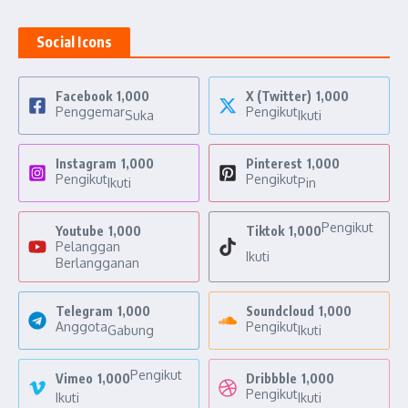
Social Icons
Facebook
1,000
X (Twitter)
1,000
Penggemar
Pengikut
Suka
Ikuti
Instagram
1,000
Pinterest
1,000
Pengikut
Pengikut
Ikuti
Pin
Pengikut
Youtube
1,000
Tiktok
1,000
Pelanggan
Ikuti
Berlangganan
Telegram
1,000
Soundcloud
1,000
Anggota
Pengikut
Gabung
Ikuti
Pengikut
Vimeo
1,000
Dribbble
1,000
Pengikut
Ikuti
Ikuti