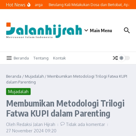
Lewati ke konten
Hot News
Masuk ke Ruang Keluarga
Berulang Kali Melakukan Dosa dan Bertobat, Apakah
Main Menu
Beranda
Tentang
Kontak
Beranda
/
Mujadalah
/
Membumikan Metodologi Trilogi Fatwa KUPI
dalam Parenting
Mujadalah
Membumikan Metodologi Trilogi
Fatwa KUPI dalam Parenting
Oleh
Redaksi Jalan Hijrah
Tidak ada komentar
27 November 2024
09:20