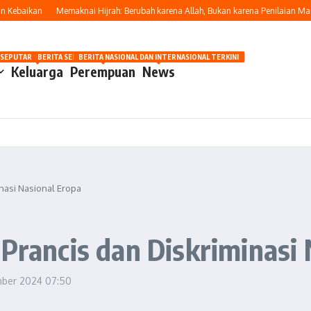
baikan
Memaknai Hijrah: Berubah karena Allah, Bukan karena Penilaian Manusia
OSIP
 SEPUTAR OTOMOTIF HARI INI
BERITA SEPUTAR KECANTIKAN WANITA
BERITA NASIONAL DAN INTERNASIONAL TERKINI
Keluarga
Perempuan
News
inasi Nasional Eropa
 Prancis dan Diskriminasi
mber 2024
07:50