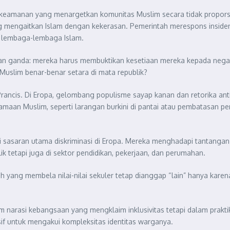
eamanan yang menargetkan komunitas Muslim secara tidak proporsion
 mengaitkan Islam dengan kekerasan. Pemerintah merespons insiden in
 lembaga-lembaga Islam.
an ganda: mereka harus membuktikan kesetiaan mereka kepada negar
uslim benar-benar setara di mata republik?
 Prancis. Di Eropa, gelombang populisme sayap kanan dan retorika a
an Muslim, seperti larangan burkini di pantai atau pembatasan pe
i sasaran utama diskriminasi di Eropa. Mereka menghadapi tantangan
ublik tetapi juga di sektor pendidikan, pekerjaan, dan perumahan.
 membela nilai-nilai sekuler tetap dianggap “lain” hanya karena aga
am narasi kebangsaan yang mengklaim inklusivitas tetapi dalam prakt
f untuk mengakui kompleksitas identitas warganya.