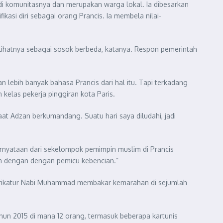
 di komunitasnya dan merupakan warga lokal. Ia dibesarkan
asi diri sebagai orang Prancis. Ia membela nilai-
lihatnya sebagai sosok berbeda, katanya. Respon pemerintah
 lebih banyak bahasa Prancis dari hal itu. Tapi terkadang
kelas pekerja pinggiran kota Paris.
t Adzan berkumandang. Suatu hari saya diludahi, jadi
nyataan dari sekelompok pemimpin muslim di Prancis
an dengan dengan pemicu kebencian.”
karikatur Nabi Muhammad membakar kemarahan di sejumlah
un 2015 di mana 12 orang, termasuk beberapa kartunis