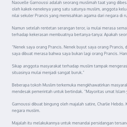
Naouelle Garnoussi adalah seorang muslimah taat yang dibesar
oleh kakek-neneknya yang satu satunya muslim, anggota keluarg
nilai sekuler Prancis yang memisahkan agama dari negara di ru
Namun setelah rentetan serangan teror, ia mulai merasa sema
terhadap kekerasan membuatnya bertanya-tanya: Apakah seora
“Nenek saya orang Prancis. Nenek buyut saya orang Prancis, d
saya dibuat merasa bahwa saya bukan lagi orang Prancis. Hany
Sikap anggota masyarakat terhadap muslim tampak mengeras, l
situasinya mulai menjadi sangat buruk.”
Beberapa tokoh Muslim terkemuka mengkhawatirkan masyarakat
mendesak pemerintah untuk bertindak. “Mayoritas umat Islam 
Garnoussi dibuat bingung oleh majalah satire, Charlie Hebd
negara muslim.
Majalah itu melakukannya untuk menandai persidangan tersang