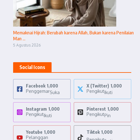
Memaknai Hijrah: Berubah karena Allah, Bukan karena Penilaian
Man ...
5 Agustus 2026
Social Icons
Facebook
1,000
X (Twitter)
1,000
Penggemar
Pengikut
Suka
Ikuti
Instagram
1,000
Pinterest
1,000
Pengikut
Pengikut
Ikuti
Pin
Youtube
1,000
Tiktok
1,000
Pelanggan
Pengikut