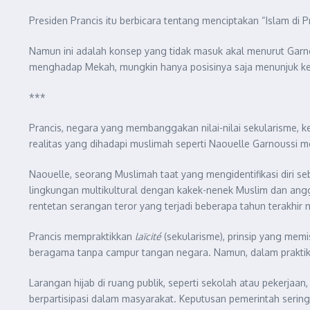
Presiden Prancis itu berbicara tentang menciptakan “Islam di 
Namun ini adalah konsep yang tidak masuk akal menurut Garnou
menghadap Mekah, mungkin hanya posisinya saja menunjuk ke 
***
Prancis, negara yang membanggakan nilai-nilai sekularisme,
realitas yang dihadapi muslimah seperti Naouelle Garnoussi m
Naouelle, seorang Muslimah taat yang mengidentifikasi diri s
lingkungan multikultural dengan kakek-nenek Muslim dan angg
rentetan serangan teror yang terjadi beberapa tahun terakhir 
Prancis mempraktikkan
laïcité
(sekularisme), prinsip yang mem
beragama tanpa campur tangan negara. Namun, dalam praktikn
Larangan hijab di ruang publik, seperti sekolah atau pekerjaa
berpartisipasi dalam masyarakat. Keputusan pemerintah serin