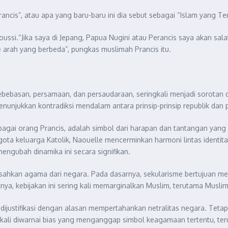
Prancis”, atau apa yang baru-baru ini dia sebut sebagai “Islam yang T
ssi.“Jika saya di Jepang, Papua Nugini atau Perancis saya akan salat
arah yang berbeda”, pungkas muslimah Prancis itu.
 kebebasan, persamaan, dan persaudaraan, seringkali menjadi soro
enunjukkan kontradiksi mendalam antara prinsip-prinsip republik da
ebagai orang Prancis, adalah simbol dari harapan dan tantangan yang
ota keluarga Katolik, Naouelle mencerminkan harmoni lintas identit
mengubah dinamika ini secara signifikan.
isahkan agama dari negara. Pada dasarnya, sekularisme bertujuan me
ya, kebijakan ini sering kali memarginalkan Muslim, terutama Musli
n, dijustifikasi dengan alasan mempertahankan netralitas negara. Tet
gkali diwarnai bias yang menganggap simbol keagamaan tertentu, ter