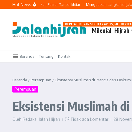
Lewati ke konten
Hot News
 Tetap Berusaha, Bukan Pasrah Tanpa Ikhtiar
Menguatkan Langkah di Jalan Ke
BERITA HIBURAN SEPUTAR ARTIS, FILM, DAN G
BERITA
Milenial
Hijrah
Beranda
Tentang
Kontak
Beranda
/
Perempuan
/
Eksistensi Muslimah di Prancis dan Diskrim
Perempuan
Eksistensi Muslimah di
Oleh
Redaksi Jalan Hijrah
Tidak ada komentar
28 Nove