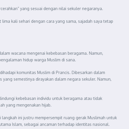
ercerahkan” yang sesuai dengan nilai sekuler negaranya.
 lima kali sehari dengan cara yang sama, sajadah saya tetap
tan dalam wacana mengenai kebebasan beragama. Namun,
n pengalaman hidup warga Muslim di sana.
 dihadapi komunitas Muslim di Prancis. Dibesarkan dalam
as yang semestinya dirayakan dalam negara sekuler. Namun,
lindungi kebebasan individu untuk beragama atau tidak
mah yang mengenakan hijab.
api langkah ini justru mempersempit ruang gerak Muslimah untuk
utama Islam, sebagai ancaman terhadap identitas nasional.