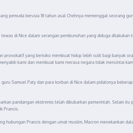
eorang pemuda berusia 18 tahun asal Chehnya memenggal seorang gu
tewas di Nice dalam serangan pembunuhan yang diduga dilakukan tero
an provokatif yang berisiko membuat hidup lebih sulit bagi banyak or
menyakiti kami dan membuat kami merasa negara tidak mencintai kam
ru Samuel Paty dan para korban di Nice dalam pidatonya beberapa 
kan pandangan ekstremis telah dibubarkan pemerintah. Selain itu pe
k Prancis.
ang hubungan Prancis dengan umat muslim, Macron menekankan dala