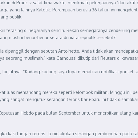
kan di Prancis: salat lima waktu, menikmati pekerjaannya ´dan aktif
a yang lainnya Katolik. Perempuan berusia 36 tahun ini mengidentifik
ang publik.
kin terasing di negaranya sendiri. Rekan se-negaranya cenderung me
ng muslim benar-benar setara di mata republik tersebut?
ia dipanggil dengan sebutan Antoinette. Anda tidak akan mendapatkan
a seorang muslimah,” kata Garnoussi dikutip dari Reuters di kawasan 
anjutnya. “Kadang-kadang saya lupa mematikan notifikasi ponsel saa
 luas memandang mereka seperti kelompok militan. Minggu ini, per
yang sangat mengutuk serangan teroris baru-baru ini tidak disamak
o. Keputusan Hebdo pada bulan September untuk menerbitkan ulang 
ka kaki tangan teroris. Ia melakukan serangan pembunuhan pada tah