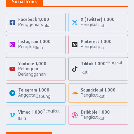
Social Icons
Facebook
1,000
X (Twitter)
1,000
Penggemar
Pengikut
Suka
Ikuti
Instagram
1,000
Pinterest
1,000
Pengikut
Pengikut
Ikuti
Pin
Pengikut
Youtube
1,000
Tiktok
1,000
Pelanggan
Ikuti
Berlangganan
Telegram
1,000
Soundcloud
1,000
Anggota
Pengikut
Gabung
Ikuti
Pengikut
Vimeo
1,000
Dribbble
1,000
Pengikut
Ikuti
Ikuti