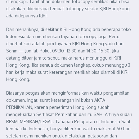
dilengkapi. Tambahan dokumen fotocopy sertifikat nikah bisa
dilakukan dibeberapa tempat fotocopy sekitar KJRI Hongkong,
ada didepannya KJRI.
Dan menariknya, di sekitar KJRI Hong Kong ada beberapa toko
Indonesia dan memberikan layanan fotocopy juga. Perlu
diperhatikan adalah jam layanan KJRI Hong Kong yaitu hari
Senin — Jum’at, Pukul 09.30–12.30 dan 14.30–15.30. Jika
datang diluar jam tersebut, maka harus menunggu di KJRI
Hong Kong. Jika semua dokumen lengkap, cukup menunggu 3
hari kerja maka surat keterangan menikah bisa diambil di KJRI
Hong Kong.
Biasanya petgas akan menginformasikan waktu pengambilan
dokumen. Ingat, surat keterangan ini bukan AKTA
PERNIKAHAN, karena pemerintah Hong Kong sudah
mengeluarkan Sertifikat Pernikahan dan itu SAH. Artinya sudah
RESMI MENIKAH/LEGAL. Tahapan Pelaporan di Indonesia Saat
kembali ke Indonesia, hanya diberikan waktu maksimal 60 hari
setelah resmi menikah untuk melakukan pelaporan dan