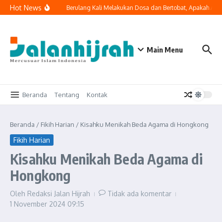
Lewati ke konten
Hot News
 ke Ruang Keluarga
Berulang Kali Melakukan Dosa dan Bertobat, Apakah Alla
Main Menu
Beranda
Tentang
Kontak
Beranda
/
Fikih Harian
/
Kisahku Menikah Beda Agama di Hongkong
Fikih Harian
Kisahku Menikah Beda Agama di
Hongkong
Oleh
Redaksi Jalan Hijrah
Tidak ada komentar
1 November 2024
09:15