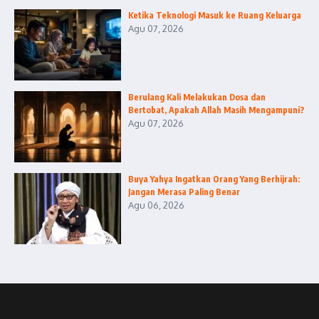
Ketika Teknologi Masuk ke Ruang Keluarga
Agu 07, 2026
Berulang Kali Melakukan Dosa dan
Bertobat, Apakah Allah Masih Mengampuni?
Agu 07, 2026
Buya Yahya Ingatkan Orang Yang Berhijrah:
Jangan Merasa Paling Benar
Agu 06, 2026