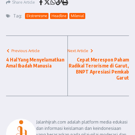
Share Article
Tag:
Ekstremisme
Headline
Milenial
Previous Article
Next Article
4 Hal Yang Menyelamatkan
Cepat Merespon Paham
Amal Ibadah Manusia
Radikal Terorisme di Garut,
BNPT Apresiasi Pemkab
Garut
Jalanhijrah.com adalah platform media edukasi
dan informasi keislaman dan keindonesiaan
yang berasaskan pada nilai-nilai moderasi dan