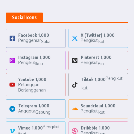
Social Icons
Facebook
1,000
X (Twitter)
1,000
Penggemar
Pengikut
Suka
Ikuti
Instagram
1,000
Pinterest
1,000
Pengikut
Pengikut
Ikuti
Pin
Pengikut
Youtube
1,000
Tiktok
1,000
Pelanggan
Ikuti
Berlangganan
Telegram
1,000
Soundcloud
1,000
Anggota
Pengikut
Gabung
Ikuti
Pengikut
Vimeo
1,000
Dribbble
1,000
Pengikut