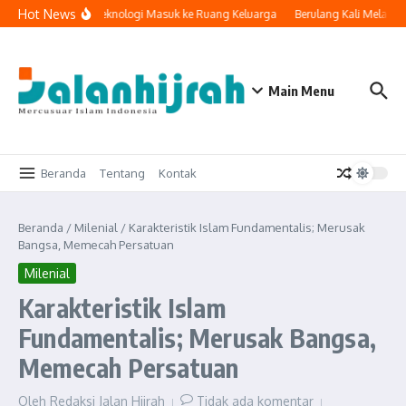
Lewati ke konten
Hot News
Ketika Teknologi Masuk ke Ruang Keluarga
Berulang Kali Melakuk
Main Menu
Beranda
Tentang
Kontak
Beranda
/
Milenial
/
Karakteristik Islam Fundamentalis; Merusak
Bangsa, Memecah Persatuan
Milenial
Karakteristik Islam
Fundamentalis; Merusak Bangsa,
Memecah Persatuan
Oleh
Redaksi Jalan Hijrah
Tidak ada komentar