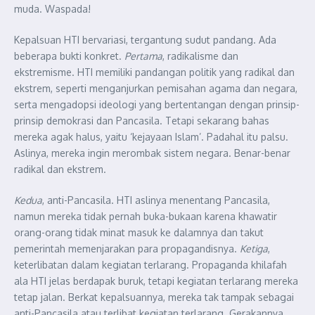
muda. Waspada!
Kepalsuan HTI bervariasi, tergantung sudut pandang. Ada
beberapa bukti konkret.
Pertama
, radikalisme dan
ekstremisme. HTI memiliki pandangan politik yang radikal dan
ekstrem, seperti menganjurkan pemisahan agama dan negara,
serta mengadopsi ideologi yang bertentangan dengan prinsip-
prinsip demokrasi dan Pancasila. Tetapi sekarang bahas
mereka agak halus, yaitu ‘kejayaan Islam’. Padahal itu palsu.
Aslinya, mereka ingin merombak sistem negara. Benar-benar
radikal dan ekstrem.
Kedua
, anti-Pancasila. HTI aslinya menentang Pancasila,
namun mereka tidak pernah buka-bukaan karena khawatir
orang-orang tidak minat masuk ke dalamnya dan takut
pemerintah memenjarakan para propagandisnya.
Ketiga
,
keterlibatan dalam kegiatan terlarang. Propaganda khilafah
ala HTI jelas berdapak buruk, tetapi kegiatan terlarang mereka
tetap jalan. Berkat kepalsuannya, mereka tak tampak sebagai
anti-Pancasila atau terlibat kegiatan terlarang. Gerakannya