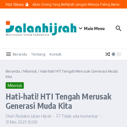
Lewati ke konten
Hot News
Buya Yahya Ingatkan Orang Yang Berhijrah: Jangan Merasa Paling Benar
Ta
Main Menu
Beranda
Tentang
Kontak
Beranda
/
Milenial
/
Hati-hati! HTI Tengah Merusak Generasi Muda
Kita
Milenial
Hati-hati! HTI Tengah Merusak
Generasi Muda Kita
Oleh
Redaksi Jalan Hijrah
Tidak ada komentar
31 Mei 2023
10:00