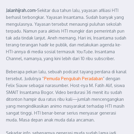
Jalanhijrah.com-
Sekitar dua tahun lalu, yayasan afiliasi HTI
berhasil terbongkar. Yayasan Insantama. Sudah banyak yang
mengulasnya. Yayasan tersebut menaungi puluhan sekolah
terpadu. Namun para aktivis HTI mungkir dan pemerintah pun
tak ada tindak lanjut. Aneh memang. Hari ini, Insantama sudah
terang-terangan hadir ke publik, dan melakukan agenda ke-
HTI-annya di media sosial termasuk
YouTube
. Insantama
Channel, namanya, yang kini lebih dari 10 ribu subscriber.
Beberapa pekan lalu, sebuah podcast tayang perdana di kanal
tersebut. Judulnya “
Pemuda Pengubah Peradaban
” dengan
Felix Siauw sebagai narasumber. Host-nya M. Fatih Alif, siswa
SMAIT Insantama Bogor. Video berdurasi 36 menit itu sudah
ditonton hampir dua ratus ribu kali—jumlah mencengangkan
yang mengindikasikan animo masyarakat terhadap HTI masih
sangat tinggi. HTI benar-benar serius menyasar generasi
muda. Masa depan anak muda dala ancaman.
Sekadar info, sebenarnya generasi muda sudah lama jadi