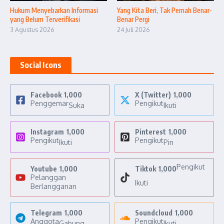
Hukum Menyebarkan Informasi
Yang Kita Beri, Tak Pernah Benar-
yang Belum Terverifikasi
Benar Pergi
3 Agustus 2026
24 Juli 2026
Social Icons
Facebook
1,000
X (Twitter)
1,000
Penggemar
Pengikut
Suka
Ikuti
Instagram
1,000
Pinterest
1,000
Pengikut
Pengikut
Ikuti
Pin
Pengikut
Youtube
1,000
Tiktok
1,000
Pelanggan
Ikuti
Berlangganan
Telegram
1,000
Soundcloud
1,000
Anggota
Pengikut
Gabung
Ikuti