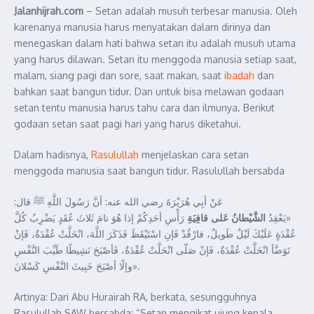
Jalanhijrah.com
– Setan adalah musuh terbesar manusia. Oleh
karenanya manusia harus menyatakan dalam dirinya dan
menegaskan dalam hati bahwa setan itu adalah musuh utama
yang harus dilawan. Setan itu menggoda manusia setiap saat,
malam, siang pagi dan sore, saat makan, saat
ibadah
dan
bahkan saat bangun tidur. Dan untuk bisa melawan godaan
setan tentu manusia harus tahu cara dan ilmunya. Berikut
godaan setan saat pagi hari yang harus diketahui.
Dalam hadisnya,
Rasulullah
menjelaskan cara setan
menggoda manusia saat bangun tidur. Rasulullah bersabda
عَنْ أبِي هُرَيْرَةَ رضي الله عنه: أنَّ رَسُولَ اللَّهِ ﷺ قال:
«يَعْقِدُ
الشَّيْطانُ
عَلى
قافِيَةِ
رَأْسِ أحَدِكُمْ إذا هُوَ نامَ ثَلاثَ عُقَدٍ يَضْرِبُ كُلَّ
عُقْدَةٍ عَلَيْكَ لَيْلٌ طَويلٌ، فارْقُدْ فَإنِ اسْتَيْقَظَ فَذَكَرَ اللَّهَ، انْحَلَّتْ عُقْدَةٌ، فَإنْ
تَوَضَّأ انْحَلَّتْ عُقْدَةٌ، فَإنْ صَلّى انْحَلَّتْ عُقْدَةٌ، فَأصْبَحَ نَشِيطًا طَيِّبَ النَّفْسِ
وإلّا أصْبَحَ خَبِيثَ النَّفْسِ كَسْلانَ».
Artinya: Dari Abu Hurairah RA, berkata, sesungguhnya
Rasulullah SAW bersabda: “Setan mengikat ujung kepala