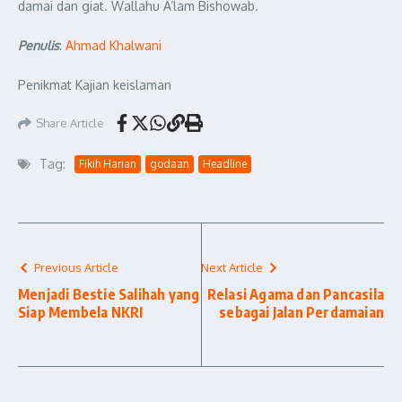
damai dan giat. Wallahu A’lam Bishowab.
Penulis
:
Ahmad Khalwani
Penikmat Kajian keislaman
Share Article
Tag:
Fikih Harian
godaan
Headline
Previous Article
Next Article
Menjadi Bestie Salihah yang
Relasi Agama dan Pancasila
Siap Membela NKRI
sebagai Jalan Perdamaian