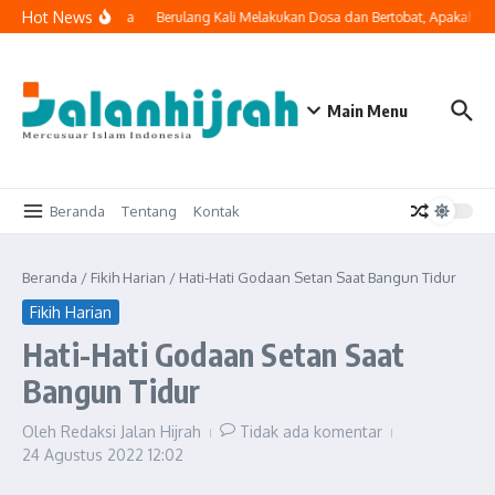
Lewati ke konten
Hot News
uk ke Ruang Keluarga
Berulang Kali Melakukan Dosa dan Bertobat, Apakah Al
Main Menu
Beranda
Tentang
Kontak
Beranda
/
Fikih Harian
/
Hati-Hati Godaan Setan Saat Bangun Tidur
Fikih Harian
Hati-Hati Godaan Setan Saat
Bangun Tidur
Oleh
Redaksi Jalan Hijrah
Tidak ada komentar
24 Agustus 2022
12:02