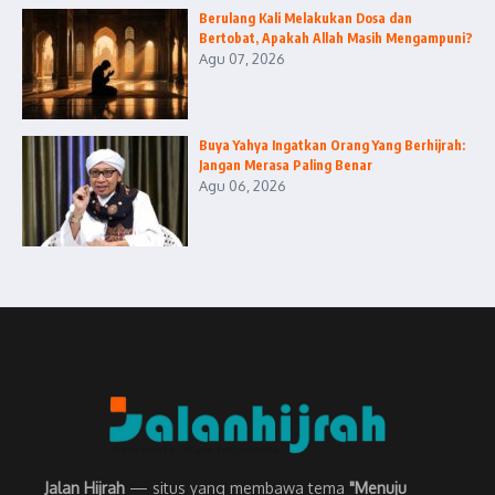
Berulang Kali Melakukan Dosa dan
Bertobat, Apakah Allah Masih Mengampuni?
Agu 07, 2026
Buya Yahya Ingatkan Orang Yang Berhijrah:
Jangan Merasa Paling Benar
Agu 06, 2026
Jalan Hijrah
— situs yang membawa tema
"Menuju