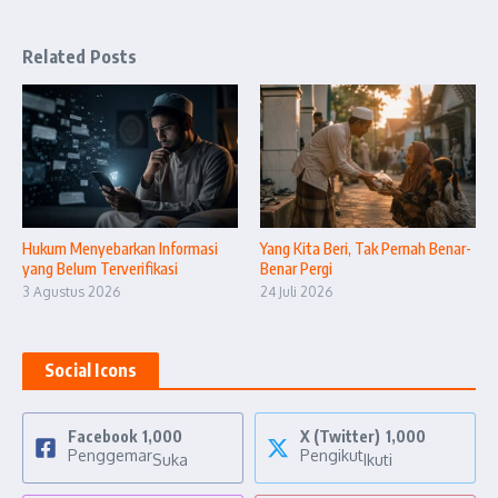
Related Posts
Hukum Menyebarkan Informasi
Yang Kita Beri, Tak Pernah Benar-
yang Belum Terverifikasi
Benar Pergi
3 Agustus 2026
24 Juli 2026
Social Icons
Facebook
1,000
X (Twitter)
1,000
Penggemar
Pengikut
Suka
Ikuti