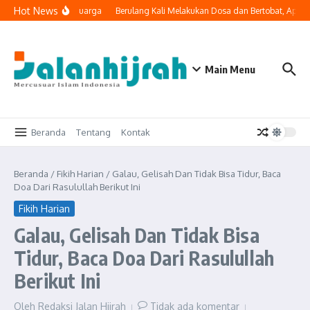
Lewati ke konten
Hot News
i Masuk ke Ruang Keluarga
Berulang Kali Melakukan Dosa dan Bertobat, Apak
Main Menu
Beranda
Tentang
Kontak
Beranda
/
Fikih Harian
/
Galau, Gelisah Dan Tidak Bisa Tidur, Baca
Doa Dari Rasulullah Berikut Ini
Fikih Harian
Galau, Gelisah Dan Tidak Bisa
Tidur, Baca Doa Dari Rasulullah
Berikut Ini
Oleh
Redaksi Jalan Hijrah
Tidak ada komentar