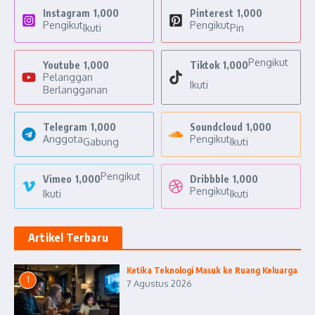
Instagram
1,000
Pinterest
1,000
Pengikut
Pengikut
Ikuti
Pin
Pengikut
Youtube
1,000
Tiktok
1,000
Pelanggan
Ikuti
Berlangganan
Telegram
1,000
Soundcloud
1,000
Anggota
Pengikut
Gabung
Ikuti
Pengikut
Vimeo
1,000
Dribbble
1,000
Pengikut
Ikuti
Ikuti
Artikel Terbaru
Ketika Teknologi Masuk ke Ruang Keluarga
1
7 Agustus 2026