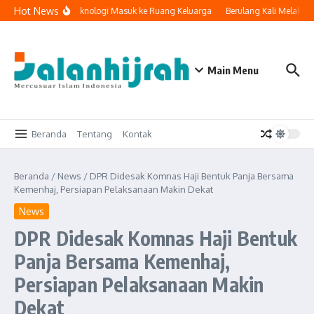
Lewati ke konten
Hot News
Ketika Teknologi Masuk ke Ruang Keluarga
Berulang Kali Melakuka
Main Menu
Beranda
Tentang
Kontak
Beranda
/
News
/
DPR Didesak Komnas Haji Bentuk Panja Bersama
Kemenhaj, Persiapan Pelaksanaan Makin Dekat
News
DPR Didesak Komnas Haji Bentuk
Panja Bersama Kemenhaj,
Persiapan Pelaksanaan Makin
Dekat