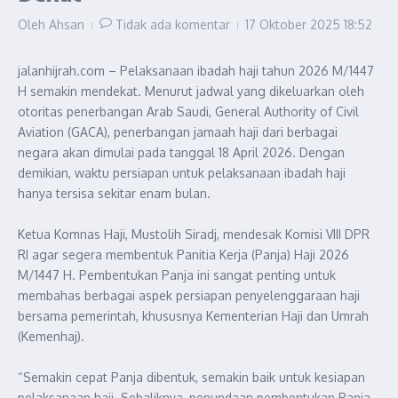
Oleh
Ahsan
Tidak ada komentar
17 Oktober 2025
18:52
jalanhijrah.com – Pelaksanaan ibadah haji tahun 2026 M/1447
H semakin mendekat. Menurut jadwal yang dikeluarkan oleh
otoritas penerbangan Arab Saudi, General Authority of Civil
Aviation (GACA), penerbangan jamaah haji dari berbagai
negara akan dimulai pada tanggal 18 April 2026. Dengan
demikian, waktu persiapan untuk pelaksanaan ibadah haji
hanya tersisa sekitar enam bulan.
Ketua Komnas Haji, Mustolih Siradj, mendesak Komisi VIII DPR
RI agar segera membentuk Panitia Kerja (Panja) Haji 2026
M/1447 H. Pembentukan Panja ini sangat penting untuk
membahas berbagai aspek persiapan penyelenggaraan haji
bersama pemerintah, khususnya Kementerian Haji dan Umrah
(Kemenhaj).
“Semakin cepat Panja dibentuk, semakin baik untuk kesiapan
pelaksanaan haji. Sebaliknya, penundaan pembentukan Panja