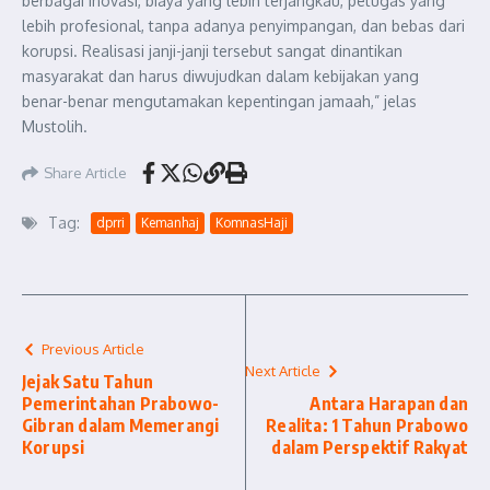
berbagai inovasi, biaya yang lebih terjangkau, petugas yang
lebih profesional, tanpa adanya penyimpangan, dan bebas dari
korupsi. Realisasi janji-janji tersebut sangat dinantikan
masyarakat dan harus diwujudkan dalam kebijakan yang
benar-benar mengutamakan kepentingan jamaah,” jelas
Mustolih.
Share Article
Tag:
dprri
Kemanhaj
KomnasHaji
Previous Article
Next Article
Jejak Satu Tahun
Pemerintahan Prabowo-
Antara Harapan dan
Gibran dalam Memerangi
Realita: 1 Tahun Prabowo
Korupsi
dalam Perspektif Rakyat