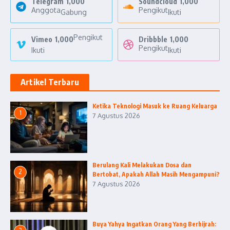
Telegram
1,000
Soundcloud
1,000
Anggota
Pengikut
Gabung
Ikuti
Pengikut
Vimeo
1,000
Dribbble
1,000
Pengikut
Ikuti
Ikuti
Artikel Terbaru
Ketika Teknologi Masuk ke Ruang Keluarga
1
7 Agustus 2026
Berulang Kali Melakukan Dosa dan
2
Bertobat, Apakah Allah Masih Mengampuni?
7 Agustus 2026
Buya Yahya Ingatkan Orang Yang Berhijrah: