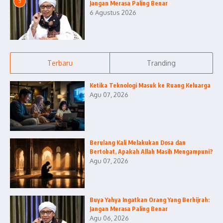
3
Jangan Merasa Paling Benar
6 Agustus 2026
Terbaru
Tranding
Ketika Teknologi Masuk ke Ruang Keluarga
Agu 07, 2026
Berulang Kali Melakukan Dosa dan
Bertobat, Apakah Allah Masih Mengampuni?
Agu 07, 2026
Buya Yahya Ingatkan Orang Yang Berhijrah:
Jangan Merasa Paling Benar
Agu 06, 2026