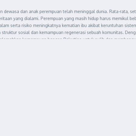
n dewasa dan anak perempuan telah meninggal dunia. Rata-rata, se
nderitaan yang dialami. Perempuan yang masih hidup harus memikul b
lam serta risiko meningkatnya kematian ibu akibat keruntuhan sis
kan struktur sosial dan kemampuan regenerasi sebuah komunitas. De
uga melemahkan kemampuan bangsa Palestina untuk pulih dan membang
an peluru, semakin memperparah situasi kemanusiaan di wilayah terseb
angan yang jelas merupakan pelanggaran perang oleh Israel. Salah sa
ggal dalam serangan udara langsung di tempat tinggal mereka di Gaz
erangan terhadap fasilitas dan tenaga kesehatan mereka.
 medis selama konflik. Dengan menargetkan tenaga medis dan rumah 
unya harapan bagi ribuan korban luka dan sakit. Tindakan tersebut 
n berkelanjutan terhadap tenaga medis.
inggal selama dua tahun konflik Israel-Palestina. Kasus pembunuhan l
ari Gaza.