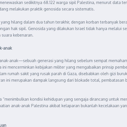
menewaskan sedikitnya 68.122 warga sipil Palestina, menurut data terb
ang melakukan praktik genosida secara sistematis.
wa yang hilang dalam dua tahun terakhir, dengan korban terbanyak ber
gan hak sipil. Genosida yang dilakukan Israel tidak hanya melalui se
 suara kebenaran.
k-anak
lah anak-anak—sebuah generasi yang hilang sebelum sempat memahami 
kta ini mencerminkan kebijakan militer yang mengabaikan prinsip pem
 dalam rumah sakit yang rusak parah di Gaza, disebabkan oleh gizi bu
aran ini merupakan dampak langsung dari blokade total, pembatasan 
wa “menimbulkan kondisi kehidupan yang sengaja dirancang untuk me
tian anak-anak Palestina akibat kelaparan bukanlah kecelakaan yang 
puan