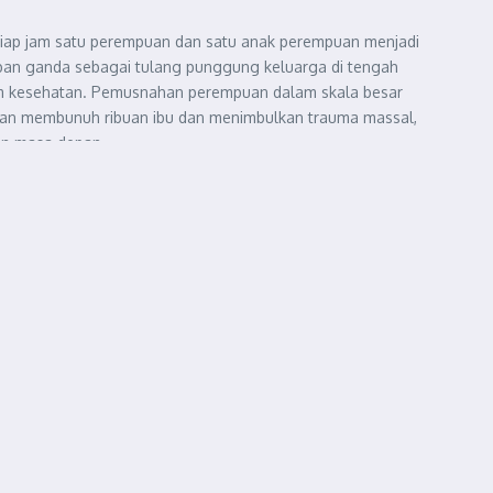
tiap jam satu perempuan dan satu anak perempuan menjadi
eban ganda sebagai tulang punggung keluarga di tengah
tem kesehatan. Pemusnahan perempuan dalam skala besar
ngan membunuh ribuan ibu dan menimbulkan trauma massal,
un masa depan.
ut.
tu korban adalah Dr. Marwan Al Sultan, Direktur Rumah Sakit
a utara pada 2 Juli 2025. Organisasi seperti Médecins Sans
sakit, Israel tidak hanya merenggut nyawa para penyelamat,
merupakan bentuk pemusnahan tidak langsung, di mana kondisi
ima jurnalis Al Jazeera pada Agustus 2025 menjadi bukti nyata