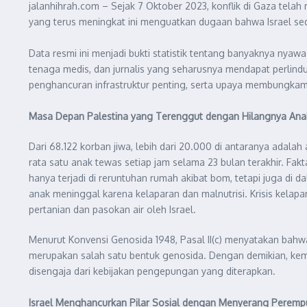
jalanhihrah.com – Sejak 7 Oktober 2023, konflik di Gaza telah 
yang terus meningkat ini menguatkan dugaan bahwa Israel sed
Data resmi ini menjadi bukti statistik tentang banyaknya nya
tenaga medis, dan jurnalis yang seharusnya mendapat perlindun
penghancuran infrastruktur penting, serta upaya membungkam
Masa Depan Palestina yang Terenggut dengan Hilangnya Ana
Dari 68.122 korban jiwa, lebih dari 20.000 di antaranya ada
rata satu anak tewas setiap jam selama 23 bulan terakhir. Fa
hanya terjadi di reruntuhan rumah akibat bom, tetapi juga di
anak meninggal karena kelaparan dan malnutrisi. Krisis kelap
pertanian dan pasokan air oleh Israel.
Menurut Konvensi Genosida 1948, Pasal II(c) menyatakan bah
merupakan salah satu bentuk genosida. Dengan demikian, kema
disengaja dari kebijakan pengepungan yang diterapkan.
Israel Menghancurkan Pilar Sosial dengan Menyerang Perem