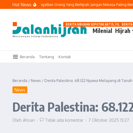
Lewati ke konten
Hot News
Buya Yahya Ingatkan Orang Yang Berhijrah: Jangan Merasa Paling Benar
BERITA HIBURAN SEPUTAR ARTIS, FILM, DAN G
BERITA
Milenial
Hijrah
Beranda
Tentang
Kontak
Beranda
/
News
/
Derita Palestina: 68.122 Nyawa Melayang di Tanah 
News
Derita Palestina: 68.1
Oleh
Ahsan
Tidak ada komentar
7 Oktober 2025
13:27