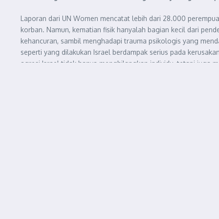
Laporan dari UN Women mencatat lebih dari 28.000 perempua
korban. Namun, kematian fisik hanyalah bagian kecil dari pe
kehancuran, sambil menghadapi trauma psikologis yang menda
seperti yang dilakukan Israel berdampak serius pada kerusa
agresi Israel tidak hanya menghilangkan individu, tetapi j
Selain itu, tenaga medis pun tidak luput dari serangan bom d
Lebih dari 1.400 tenaga medis di Gaza telah gugur akibat ser
Indonesia di Gaza, yang bersama istri dan anak-anaknya menin
Frontières (Doctors Without Borders) berkali-kali mengecam s
Aksi ini melanggar Konvensi Jenewa yang melindungi personel
tetapi juga menghancurkan sistem vital yang menjadi satu-sat
yang sebenarnya bisa ditangani berakhir fatal akibat seranga
Lebih dari 230 jurnalis dan pekerja media Palestina telah men
upaya sistematis untuk memutus akses informasi independen d