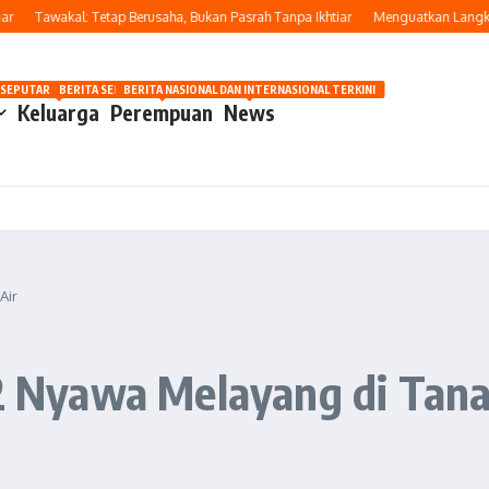
Tawakal: Tetap Berusaha, Bukan Pasrah Tanpa Ikhtiar
Menguatkan Langkah di
OSIP
 SEPUTAR OTOMOTIF HARI INI
BERITA SEPUTAR KECANTIKAN WANITA
BERITA NASIONAL DAN INTERNASIONAL TERKINI
Keluarga
Perempuan
News
Air
22 Nyawa Melayang di Tana