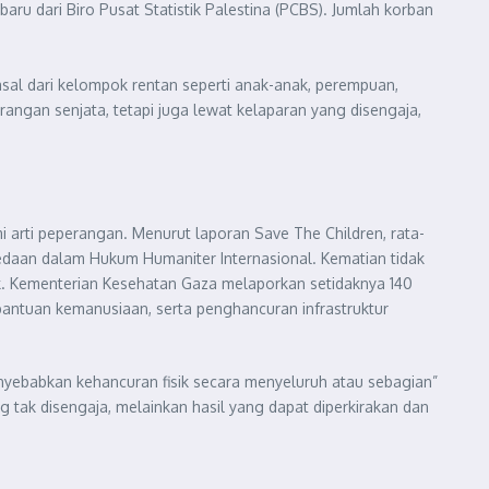
aru dari Biro Pusat Statistik Palestina (PCBS). Jumlah korban
asal dari kelompok rentan seperti anak-anak, perempuan,
rangan senjata, tetapi juga lewat kelaparan yang disengaja,
arti peperangan. Menurut laporan Save The Children, rata-
bedaan dalam Hukum Humaniter Internasional. Kematian tidak
ruk. Kementerian Kesehatan Gaza melaporkan setidaknya 140
bantuan kemanusiaan, serta penghancuran infrastruktur
nyebabkan kehancuran fisik secara menyeluruh atau sebagian”
tak disengaja, melainkan hasil yang dapat diperkirakan dan