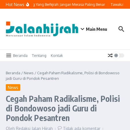
Lewati ke konten
Hot News
ahya Ingatkan Orang Yang Berhijrah: Jangan Merasa Paling Benar
Tawakal: Tet
Main Menu
Beranda
Tentang
Kontak
Beranda
/
News
/
Cegah Paham Radikalisme, Polisi di Bondowoso
jadi Guru di Pondok Pesantren
News
Cegah Paham Radikalisme, Polisi
di Bondowoso jadi Guru di
Pondok Pesantren
Oleh
Redaksi Jalan Hijrah
Tidak ada komentar