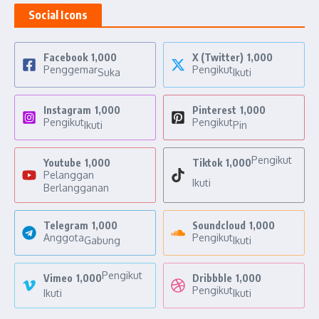
Social Icons
Facebook
1,000
X (Twitter)
1,000
Penggemar
Pengikut
Suka
Ikuti
Instagram
1,000
Pinterest
1,000
Pengikut
Pengikut
Ikuti
Pin
Pengikut
Youtube
1,000
Tiktok
1,000
Pelanggan
Ikuti
Berlangganan
Telegram
1,000
Soundcloud
1,000
Anggota
Pengikut
Gabung
Ikuti
Pengikut
Vimeo
1,000
Dribbble
1,000
Pengikut
Ikuti
Ikuti