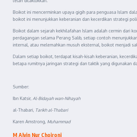
telah ditaklukkan.
Boikot ini mencerminkan upaya gigih para penguasa Islam da
boikot ini menunjukkan keberanian dan kecerdikan strategi pol
Boikot dalam sejarah kekhilafahan Islam adalah cermin dari k
perdagangan selama Perang Salib, setiap contoh menunjukka
internal, atau melemahkan musuh eksternal, boikot menjadi sa
Dalam setiap boikot, terdapat kisah-kisah keberanian, kecer
betapa rumitnya jaringan strategi dan taktik yang digunakan
Sumber:
Ibn Katsir,
Al-Bidayah wan-Nihayah
al-Thabari,
Tarikh al-Thabari
Karen Amstrong,
Muhammad
M Alvin Nur Choironi