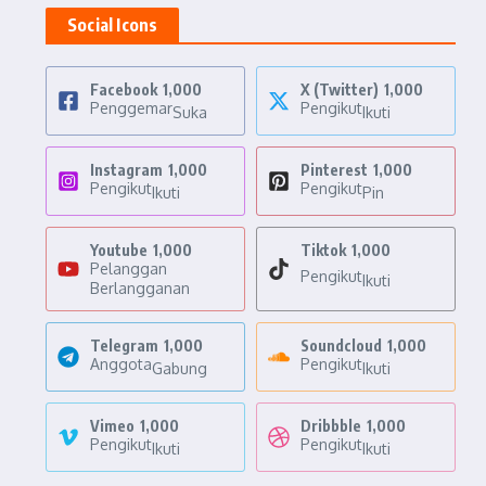
Social Icons
Facebook
1,000
X (Twitter)
1,000
Penggemar
Pengikut
Suka
Ikuti
Instagram
1,000
Pinterest
1,000
Pengikut
Pengikut
Ikuti
Pin
Youtube
1,000
Tiktok
1,000
Pelanggan
Pengikut
Ikuti
Berlangganan
Telegram
1,000
Soundcloud
1,000
Anggota
Pengikut
Gabung
Ikuti
Vimeo
1,000
Dribbble
1,000
Pengikut
Pengikut
Ikuti
Ikuti