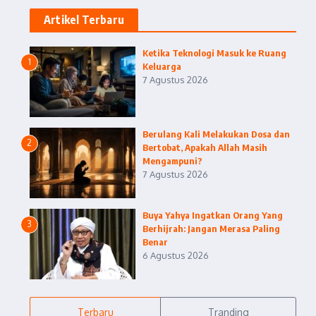
Artikel Terbaru
Ketika Teknologi Masuk ke Ruang
1
Keluarga
7 Agustus 2026
Berulang Kali Melakukan Dosa dan
2
Bertobat, Apakah Allah Masih
Mengampuni?
7 Agustus 2026
Buya Yahya Ingatkan Orang Yang
3
Berhijrah: Jangan Merasa Paling
Benar
6 Agustus 2026
Terbaru
Tranding