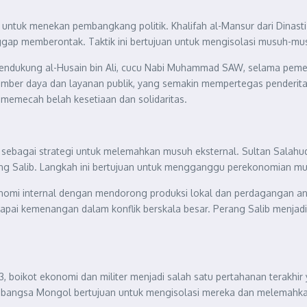
 untuk menekan pembangkang politik. Khalifah al-Mansur dari Dinast
p memberontak. Taktik ini bertujuan untuk mengisolasi musuh-mus
 pendukung al-Husain bin Ali, cucu Nabi Muhammad SAW, selama peme
ber daya dan layanan publik, yang semakin mempertegas penderitaa
 memecah belah kesetiaan dan solidaritas.
 sebagai strategi untuk melemahkan musuh eksternal. Sultan Salah
ang Salib. Langkah ini bertujuan untuk mengganggu perekonomian m
mi internal dengan mendorong produksi lokal dan perdagangan anta
capai kemenangan dalam konflik berskala besar. Perang Salib menjad
 boikot ekonomi dan militer menjadi salah satu pertahanan terakhir
an bangsa Mongol bertujuan untuk mengisolasi mereka dan melema