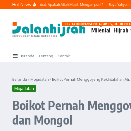
Lewati ke konten
Hot News
ukan Dosa dan Bertobat, Apakah Allah Masih Mengampuni?
Buya Yahya Ingatka
BERITA HIBURAN SEPUTAR ARTIS, FILM, DAN G
BERITA
Milenial
Hijrah
Beranda
Tentang
Kontak
Beranda
/
Mujadalah
/
Boikot Pernah Menggoyang Kekhilafahan Ali,
Mujadalah
Boikot Pernah Menggoy
dan Mongol