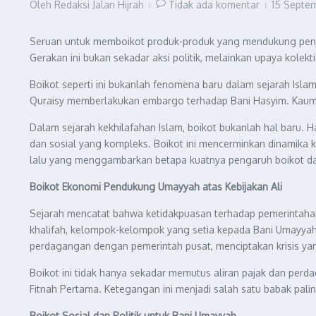
Oleh
Redaksi Jalan Hijrah
Tidak ada komentar
15 Septe
Seruan untuk memboikot produk-produk yang mendukung penjaj
Gerakan ini bukan sekadar aksi politik, melainkan upaya kol
Boikot seperti ini bukanlah fenomena baru dalam sejarah Islam. Sejak zaman Rasulullah ﷺ, boikot telah digunakan sebagai strategi m
Quraisy memberlakukan embargo terhadap Bani Hasyim. Kaum 
Dalam sejarah kekhilafahan Islam, boikot bukanlah hal baru. H
dan sosial yang kompleks. Boikot ini mencerminkan dinamika ke
lalu yang menggambarkan betapa kuatnya pengaruh boikot dal
Boikot Ekonomi Pendukung Umayyah atas Kebijakan Ali
Sejarah mencatat bahwa ketidakpuasan terhadap pemerintahan 
khalifah, kelompok-kelompok yang setia kepada Bani Umayya
perdagangan dengan pemerintah pusat, menciptakan krisis ya
Boikot ini tidak hanya sekadar memutus aliran pajak dan per
Fitnah Pertama. Ketegangan ini menjadi salah satu babak pali
Boikot Sosial dan Politik untuk Bani Umayyah