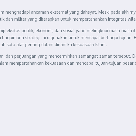
lam menghadapi ancaman eksternal yang dahsyat. Meski pada akhirny
itik dan militer yang diterapkan untuk mempertahankan integritas wila
ompleksitas politik, ekonomi, dan sosial yang melingkupi masa-masa 
n bagaimana strategi ini digunakan untuk mencapai berbagai tujua
lah satu alat penting dalam dinamika kekuasaan Islam.
dikan, dan perjuangan yang mencerminkan semangat zaman tersebut. D
 dalam mempertahankan kekuasaan dan mencapai tujuan-tujuan besar d