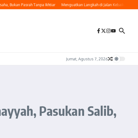
 Bukan Pasrah Tanpa Ikhtiar
Menguatkan Langkah di Jalan Kebaikan
Memakna
Jumat, Agustus 7, 2026
ayyah, Pasukan Salib,