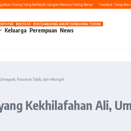
n Orang Yang Berhijrah: Jangan Merasa Paling Benar
Tawakal: Tetap Berusaha,
OSIP
 SEPUTAR OTOMOTIF HARI INI
BERITA SEPUTAR KECANTIKAN WANITA
BERITA NASIONAL DAN INTERNASIONAL TERKINI
Keluarga
Perempuan
News
 Umayyah, Pasukan Salib, dan Mongol
ang Kekhilafahan Ali, Um