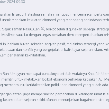
mber 2024
09:30
ahan Israel di Palestina semakin menguat, mencerminkan perlawanan
ektif untuk menekan kekuatan ekonomi yang menopang penindasan terh
elawan ketidakadilan, seperti yang terjadi ketika kaum
Muslimin saat itu dengan tegas bertahan demi mempertahankan prin
al ini bahkan bukan sekadar langkah pasif, melainkan strategi yang k
kuasaan dan konflik yang bergejolak di balik layar sejarah Islam. A
am perjalanan kekhilafahan.
Bani Umayyah mencapai puncaknya setelah wafatnya Khalifah Utsman b
h memilih untuk melakukan boikot ekonomi terhadap kebijakan Ali.
ng memperburuk ketidakstabilan politik dan ekonomi yang sudah ada.
dagangan, tetapi juga memperuncing perpecahan di kalangan umat Is
ng kelam dalam sejarah kekhilafahan, menunjukkan bagaimana strateg