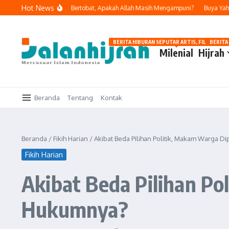
Lewati ke konten
Hot News
Melakukan Dosa dan Bertobat, Apakah Allah Masih Mengampuni?
Buya Yahya In
BERITA HIBURAN SEPUTAR ARTIS, FILM, DAN G
BERITA
Milenial
Hijrah
Beranda
Tentang
Kontak
Beranda
/
Fikih Harian
/
Akibat Beda Pilihan Politik, Makam Warga 
Fikih Harian
Akibat Beda Pilihan P
Hukumnya?