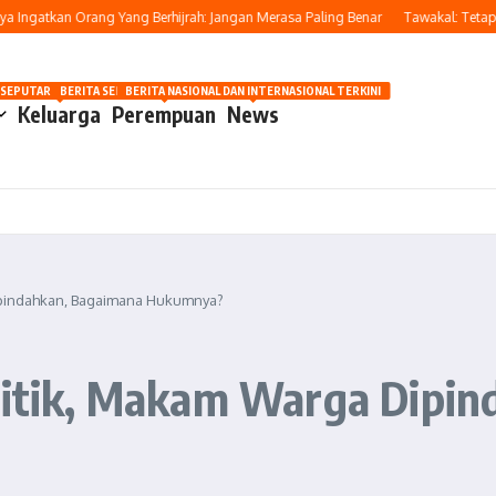
gatkan Orang Yang Berhijrah: Jangan Merasa Paling Benar
Tawakal: Tetap Beru
OSIP
 SEPUTAR OTOMOTIF HARI INI
BERITA SEPUTAR KECANTIKAN WANITA
BERITA NASIONAL DAN INTERNASIONAL TERKINI
Keluarga
Perempuan
News
Dipindahkan, Bagaimana Hukumnya?
olitik, Makam Warga Dipi