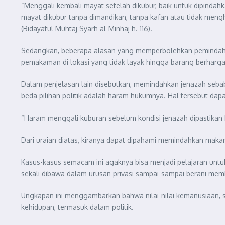
“Menggali kembali mayat setelah dikubur, baik untuk dipindahk
mayat dikubur tanpa dimandikan, tanpa kafan atau tidak meng
(Bidayatul Muhtaj Syarh al-Minhaj h. 116).
Sedangkan, beberapa alasan yang memperbolehkan pemindah
pemakaman di lokasi yang tidak layak hingga barang berharga 
Dalam penjelasan lain disebutkan, memindahkan jenazah sebab 
beda pilihan politik adalah haram hukumnya. Hal tersebut da
“Haram menggali kuburan sebelum kondisi jenazah dipastikan 
Dari uraian diatas, kiranya dapat dipahami memindahkan maka
Kasus-kasus semacam ini agaknya bisa menjadi pelajaran untuk
sekali dibawa dalam urusan privasi sampai-sampai berani mem
Ungkapan ini menggambarkan bahwa nilai-nilai kemanusiaan, s
kehidupan, termasuk dalam politik.