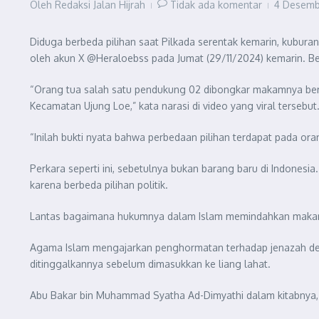
Oleh
Redaksi Jalan Hijrah
Tidak ada komentar
4 Desem
Diduga berbeda pilihan saat Pilkada serentak kemarin, kuburan
oleh akun X @Heraloebss pada Jumat (29/11/2024) kemarin. B
“Orang tua salah satu pendukung 02 dibongkar makamnya ber
Kecamatan Ujung Loe,” kata narasi di video yang viral tersebut
“Inilah bukti nyata bahwa perbedaan pilihan terdapat pada o
Perkara seperti ini, sebetulnya bukan barang baru di Indonesi
karena berbeda pilihan politik.
Lantas bagaimana hukumnya dalam Islam memindahkan makam
Agama Islam mengajarkan penghormatan terhadap jenazah de
ditinggalkannya sebelum dimasukkan ke liang lahat.
Abu Bakar bin Muhammad Syatha Ad-Dimyathi dalam kitabnya, B