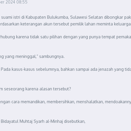
ber 2024
08:55
 suami istri di Kabupaten Bulukumba, Sulawesi Selatan dibongkar pak
erdasarkan keterangan akun tersebut pemilik lahan meminta keluarg
hubung karena tidak satu pilihan dengan yang punya tempat pemaka
.
rang yang meninggal,” sambungnya.
a. Pada kasus-kasus sebelumnya, bahkan sampai ada jenazah yang tidak
 seseorang karena alasan tersebut?
ngan cara memandikan, membersihkan, menshalatkan, mendoakannya
idayatul Muhtaj Syarh al-Minhaj disebutkan,