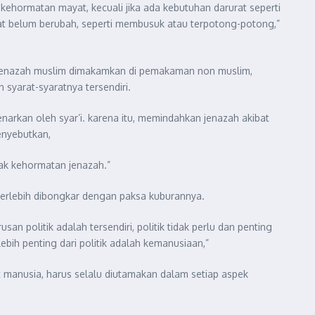
 kehormatan mayat, kecuali jika ada kebutuhan darurat seperti
at belum berubah, seperti membusuk atau terpotong-potong,”
jenazah muslim dimakamkan di pemakaman non muslim,
syarat-syaratnya tersendiri.
narkan oleh syar’i. karena itu, memindahkan jenazah akibat
enyebutkan,
ak kehormatan jenazah.”
Terlebih dibongkar dengan paksa kuburannya.
 politik adalah tersendiri, politik tidak perlu dan penting
ih penting dari politik adalah kemanusiaan,”
 manusia, harus selalu diutamakan dalam setiap aspek