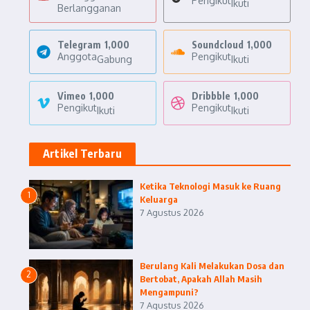
Pengikut
Ikuti
Berlangganan
Telegram
1,000
Soundcloud
1,000
Anggota
Pengikut
Gabung
Ikuti
Vimeo
1,000
Dribbble
1,000
Pengikut
Pengikut
Ikuti
Ikuti
Artikel Terbaru
Ketika Teknologi Masuk ke Ruang
1
Keluarga
7 Agustus 2026
Berulang Kali Melakukan Dosa dan
2
Bertobat, Apakah Allah Masih
Mengampuni?
7 Agustus 2026