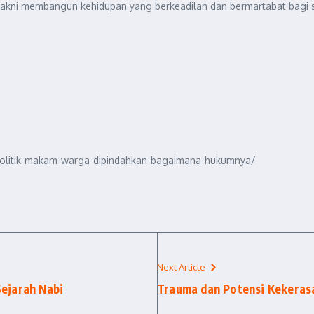
a, yakni membangun kehidupan yang berkeadilan dan bermartabat bagi
an-politik-makam-warga-dipindahkan-bagaimana-hukumnya/
Next Article
Sejarah Nabi
Trauma dan Potensi Kekeras