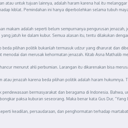
an atau untuk tujuan lainnya, adalah haram karena hal itu melanggar
hadap kiblat. Pemindahan ini hanya diperbolehkan selama tubuh may
an makam adalah seperti belum sempurnanya pengurusan jenazah, 
yang jatuh ke dalam kubur. Semua alasan itu, tentu dilakukan dengan 
beda pilihan politik bukanlah termasuk udzur yang dharurat dan dibe
pat menodai dan merusak kehormatan jenazah. Kitab Asna Mathalib m
hancur menurut ahli perbumian. Larangan itu dikarenakan bisa merus
m atau jenazah karena beda pilihan politik adalah haram hukumnya. 
 pendewasaan bermasyarakat dan beragama di Indonesia. Bahwa, urusan
bongkar paksa kuburan seseorang. Maka benar kata Gus Dur, “Yang leb
eperti keadilan, persaudaraan, dan penghormatan terhadap martabat