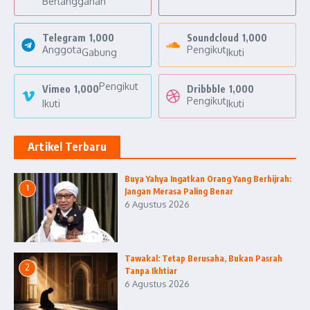
Berlangganan
Telegram
1,000
Soundcloud
1,000
Anggota
Pengikut
Gabung
Ikuti
Pengikut
Vimeo
1,000
Dribbble
1,000
Pengikut
Ikuti
Ikuti
Artikel Terbaru
Buya Yahya Ingatkan Orang Yang Berhijrah:
1
Jangan Merasa Paling Benar
6 Agustus 2026
Tawakal: Tetap Berusaha, Bukan Pasrah
2
Tanpa Ikhtiar
6 Agustus 2026