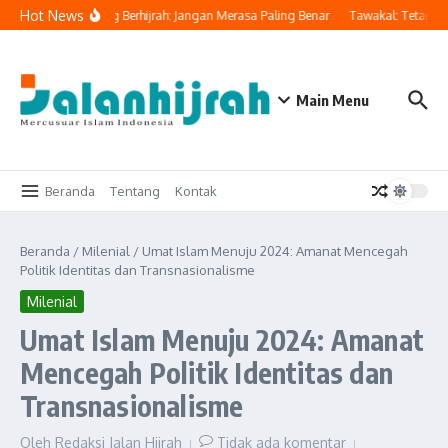
Lewati ke konten
Hot News
ngatkan Orang Yang Berhijrah: Jangan Merasa Paling Benar
Tawakal: Tetap Ber
Main Menu
Beranda
Tentang
Kontak
Beranda
/
Milenial
/
Umat Islam Menuju 2024: Amanat Mencegah
Politik Identitas dan Transnasionalisme
Milenial
Umat Islam Menuju 2024: Amanat
Mencegah Politik Identitas dan
Transnasionalisme
Oleh
Redaksi Jalan Hijrah
Tidak ada komentar