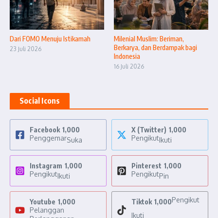
Dari FOMO Menuju Istikamah
Milenial Muslim: Beriman,
Berkarya, dan Berdampak bagi
23 Juli 2026
Indonesia
16 Juli 2026
Social Icons
Facebook
1,000
X (Twitter)
1,000
Penggemar
Pengikut
Suka
Ikuti
Instagram
1,000
Pinterest
1,000
Pengikut
Pengikut
Ikuti
Pin
Pengikut
Youtube
1,000
Tiktok
1,000
Pelanggan
Ikuti