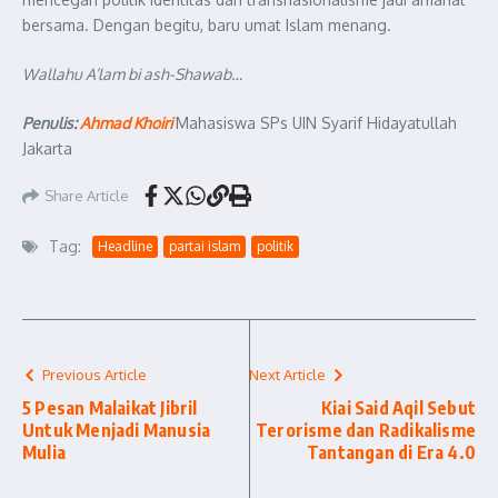
bersama. Dengan begitu, baru umat Islam menang.
Wallahu A’lam bi ash-Shawab…
Penulis:
Ahmad Khoiri
Mahasiswa SPs UIN Syarif Hidayatullah
Jakarta
Share Article
Tag:
Headline
partai islam
politik
Previous Article
Next Article
5 Pesan Malaikat Jibril
Kiai Said Aqil Sebut
Untuk Menjadi Manusia
Terorisme dan Radikalisme
Mulia
Tantangan di Era 4.0