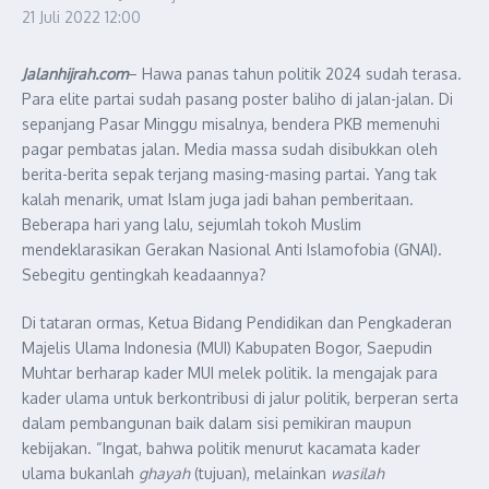
21 Juli 2022
12:00
Jalanhijrah.com
– Hawa panas tahun politik 2024 sudah terasa.
Para elite partai sudah pasang poster baliho di jalan-jalan. Di
sepanjang Pasar Minggu misalnya, bendera PKB memenuhi
pagar pembatas jalan. Media massa sudah disibukkan oleh
berita-berita sepak terjang masing-masing partai. Yang tak
kalah menarik, umat Islam juga jadi bahan pemberitaan.
Beberapa hari yang lalu, sejumlah tokoh Muslim
mendeklarasikan Gerakan Nasional Anti Islamofobia (GNAI).
Sebegitu gentingkah keadaannya?
Di tataran ormas, Ketua Bidang Pendidikan dan Pengkaderan
Majelis Ulama Indonesia (MUI) Kabupaten Bogor, Saepudin
Muhtar berharap kader MUI melek politik. Ia mengajak para
kader ulama untuk berkontribusi di jalur politik, berperan serta
dalam pembangunan baik dalam sisi pemikiran maupun
kebijakan. “Ingat, bahwa politik menurut kacamata kader
ulama bukanlah
ghayah
(tujuan), melainkan
wasilah