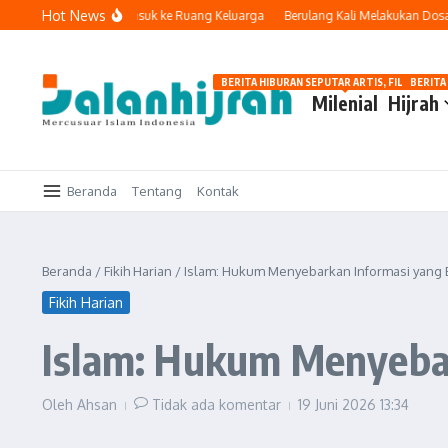
Lewati ke konten
Hot News
Ketika Teknologi Masuk ke Ruang Keluarga
Berulang Kali Melakukan Dosa dan
BERITA HIBURAN SEPUTAR ARTIS, FILM, DAN G
BERITA
Milenial
Hijrah
Beranda
Tentang
Kontak
Beranda
/
Fikih Harian
/
Islam: Hukum Menyebarkan Informasi yang 
Fikih Harian
Islam: Hukum Menyebar
Oleh
Ahsan
Tidak ada komentar
19 Juni 2026
13:34