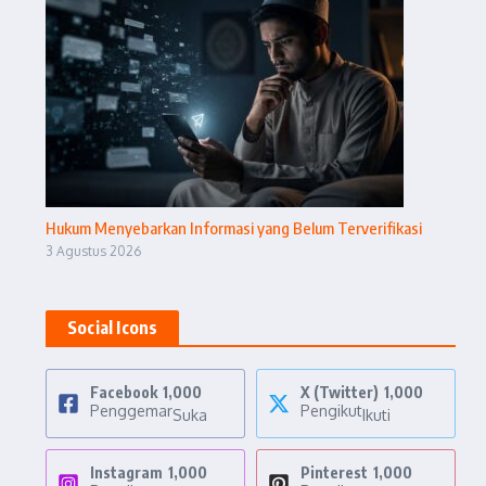
Hukum Menyebarkan Informasi yang Belum Terverifikasi
3 Agustus 2026
Social Icons
Facebook
1,000
X (Twitter)
1,000
Penggemar
Pengikut
Suka
Ikuti
Instagram
1,000
Pinterest
1,000