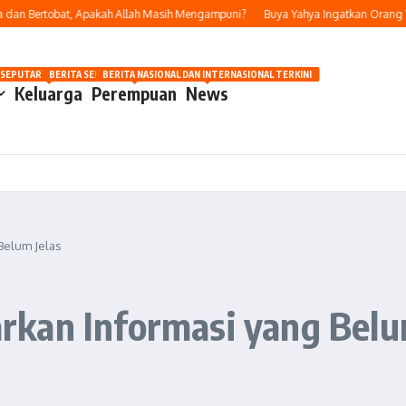
 Bertobat, Apakah Allah Masih Mengampuni?
Buya Yahya Ingatkan Orang Yang B
OSIP
 SEPUTAR OTOMOTIF HARI INI
BERITA SEPUTAR KECANTIKAN WANITA
BERITA NASIONAL DAN INTERNASIONAL TERKINI
Keluarga
Perempuan
News
Belum Jelas
kan Informasi yang Belu