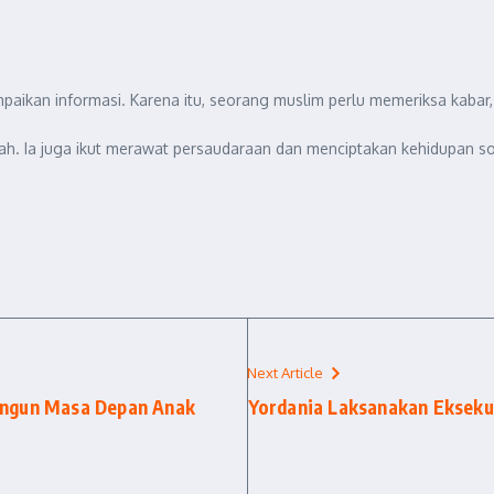
aikan informasi. Karena itu, seorang muslim perlu memeriksa kab
ah. Ia juga ikut merawat persaudaraan dan menciptakan kehidupan sos
Next Article
angun Masa Depan Anak
Yordania Laksanakan Ekseku