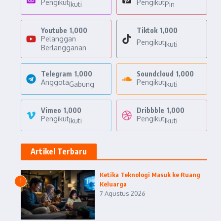
Pengikut
Pengikut
Ikuti
Pin
Youtube
1,000
Tiktok
1,000
Pelanggan
Pengikut
Ikuti
Berlangganan
Telegram
1,000
Soundcloud
1,000
Anggota
Pengikut
Gabung
Ikuti
Vimeo
1,000
Dribbble
1,000
Pengikut
Pengikut
Ikuti
Ikuti
Artikel Terbaru
Ketika Teknologi Masuk ke Ruang
1
Keluarga
7 Agustus 2026