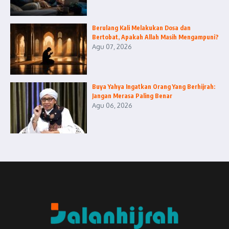
Berulang Kali Melakukan Dosa dan
Bertobat, Apakah Allah Masih Mengampuni?
Agu 07, 2026
Buya Yahya Ingatkan Orang Yang Berhijrah:
Jangan Merasa Paling Benar
Agu 06, 2026