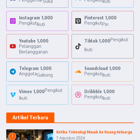
Suka
Ikuti
Instagram
1,000
Pinterest
1,000
Pengikut
Pengikut
Ikuti
Pin
Pengikut
Youtube
1,000
Tiktok
1,000
Pelanggan
Ikuti
Berlangganan
Telegram
1,000
Soundcloud
1,000
Anggota
Pengikut
Gabung
Ikuti
Pengikut
Vimeo
1,000
Dribbble
1,000
Pengikut
Ikuti
Ikuti
Artikel Terbaru
Ketika Teknologi Masuk ke Ruang Keluarga
1
7 Agustus 2026