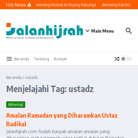
Lewati ke konten
Hot News
Ketika Teknologi Masuk ke Ruang Keluarga
Berulang Kali Melaku
Main Menu
Beranda
Tentang
Kontak
Beranda
/
ustadz
Menjelajahi Tag: ustadz
Milenial
Amalan Ramadan yang Diharamkan Ustaz
Radikal
Jalanhijrah.com-Sudah banyak amalan-amalan yang
diharamkan oleh kelompok ustaz-radikal di bulan Ramadan.