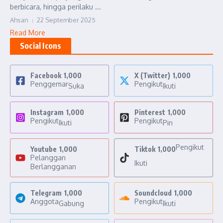
berbicara, hingga perilaku ...
Ahsan
22 September 2025
Read More
Social Icons
Facebook
1,000
X (Twitter)
1,000
Penggemar
Pengikut
Suka
Ikuti
Instagram
1,000
Pinterest
1,000
Pengikut
Pengikut
Ikuti
Pin
Pengikut
Youtube
1,000
Tiktok
1,000
Pelanggan
Ikuti
Berlangganan
Telegram
1,000
Soundcloud
1,000
Anggota
Pengikut
Gabung
Ikuti