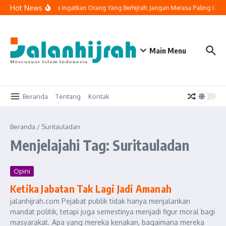
Lewati ke konten
Hot News
Buya Yahya Ingatkan Orang Yang Berhijrah: Jangan Merasa Paling Bena
Main Menu
Beranda
Tentang
Kontak
Beranda
/
Suritauladan
Menjelajahi Tag: Suritauladan
Opini
Ketika Jabatan Tak Lagi Jadi Amanah
jalanhijrah.com Pejabat publik tidak hanya menjalankan
mandat politik, tetapi juga semestinya menjadi figur moral bagi
masyarakat. Apa yang mereka kenakan, bagaimana mereka