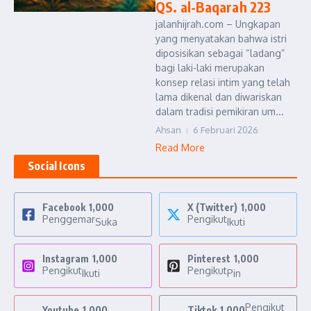
QS. al-Baqarah 223
jalanhijrah.com – Ungkapan
yang menyatakan bahwa istri
diposisikan sebagai “ladang”
bagi laki-laki merupakan
konsep relasi intim yang telah
lama dikenal dan diwariskan
dalam tradisi pemikiran um...
Ahsan
6 Februari 2026
Read More
Social Icons
Facebook
1,000
X (Twitter)
1,000
Penggemar
Pengikut
Suka
Ikuti
Instagram
1,000
Pinterest
1,000
Pengikut
Pengikut
Ikuti
Pin
Pengikut
Youtube
1,000
Tiktok
1,000