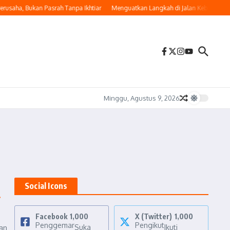
usaha, Bukan Pasrah Tanpa Ikhtiar
Menguatkan Langkah di Jalan Kebaikan
M
Minggu, Agustus 9, 2026
Social Icons
i
Facebook
1,000
X (Twitter)
1,000
Penggemar
Pengikut
Suka
Ikuti
kan