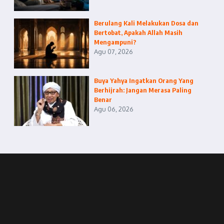
Berulang Kali Melakukan Dosa dan
Bertobat, Apakah Allah Masih
Mengampuni?
Agu 07, 2026
Buya Yahya Ingatkan Orang Yang
Berhijrah: Jangan Merasa Paling
Benar
Agu 06, 2026