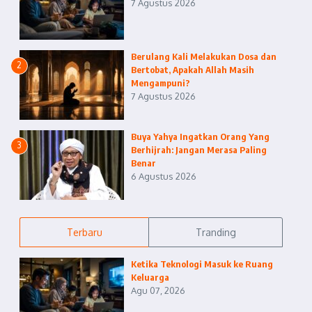
7 Agustus 2026
Berulang Kali Melakukan Dosa dan
2
Bertobat, Apakah Allah Masih
Mengampuni?
7 Agustus 2026
Buya Yahya Ingatkan Orang Yang
3
Berhijrah: Jangan Merasa Paling
Benar
6 Agustus 2026
Terbaru
Tranding
Ketika Teknologi Masuk ke Ruang
Keluarga
Agu 07, 2026