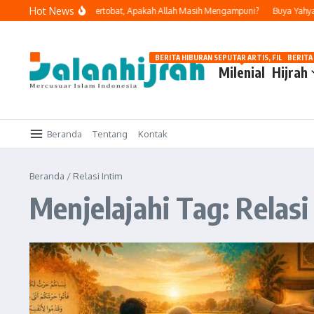
Lewati ke konten
Hot News
 Melakukan Dosa dan Bertobat, Apakah Allah Masih Mengampuni?
Buya Yahya I
BERITA HIBURAN SEPUTAR ARTIS, FILM, DAN G
BERITA
Milenial
Hijrah
Beranda
Tentang
Kontak
Beranda
/
Relasi Intim
Menjelajahi Tag: Relasi