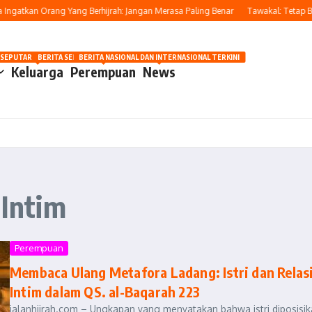
ngatkan Orang Yang Berhijrah: Jangan Merasa Paling Benar
Tawakal: Tetap Ber
OSIP
 SEPUTAR OTOMOTIF HARI INI
BERITA SEPUTAR KECANTIKAN WANITA
BERITA NASIONAL DAN INTERNASIONAL TERKINI
Keluarga
Perempuan
News
 Intim
Perempuan
Membaca Ulang Metafora Ladang: Istri dan Relas
Intim dalam QS. al-Baqarah 223
jalanhijrah.com – Ungkapan yang menyatakan bahwa istri diposisi