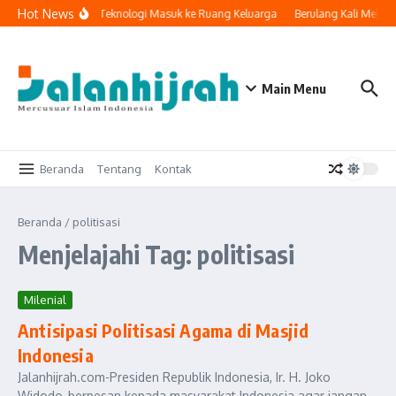
Lewati ke konten
Hot News
Ketika Teknologi Masuk ke Ruang Keluarga
Berulang Kali Melak
Main Menu
Beranda
Tentang
Kontak
Beranda
/
politisasi
Menjelajahi Tag: politisasi
Milenial
Antisipasi Politisasi Agama di Masjid
Indonesia
Jalanhijrah.com-Presiden Republik Indonesia, Ir. H. Joko
Widodo, berpesan kepada masyarakat Indonesia agar jangan