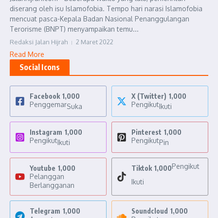
diserang oleh isu Islamofobia. Tempo hari narasi Islamofobia
mencuat pasca-Kepala Badan Nasional Penanggulangan
Terorisme (BNPT) menyampaikan temu...
Redaksi Jalan Hijrah
2 Maret 2022
Read More
Social Icons
Facebook
1,000
X (Twitter)
1,000
Penggemar
Pengikut
Suka
Ikuti
Instagram
1,000
Pinterest
1,000
Pengikut
Pengikut
Ikuti
Pin
Pengikut
Youtube
1,000
Tiktok
1,000
Pelanggan
Ikuti
Berlangganan
Telegram
1,000
Soundcloud
1,000