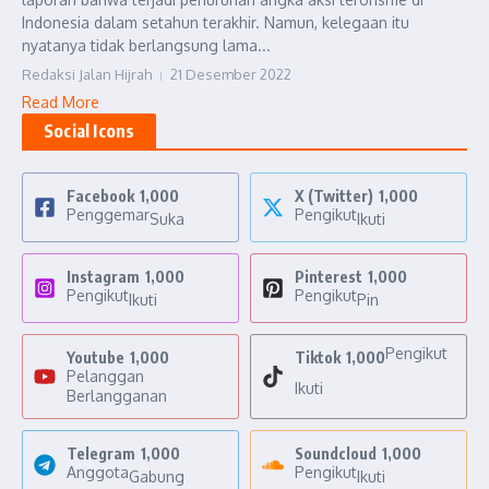
Indonesia dalam setahun terakhir. Namun, kelegaan itu
nyatanya tidak berlangsung lama...
Redaksi Jalan Hijrah
21 Desember 2022
Read More
Social Icons
Facebook
1,000
X (Twitter)
1,000
Penggemar
Pengikut
Suka
Ikuti
Instagram
1,000
Pinterest
1,000
Pengikut
Pengikut
Ikuti
Pin
Pengikut
Youtube
1,000
Tiktok
1,000
Pelanggan
Ikuti
Berlangganan
Telegram
1,000
Soundcloud
1,000
Anggota
Pengikut
Gabung
Ikuti