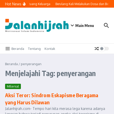
Lewati ke konten
Hot News
Teknologi Masuk ke Ruang Keluarga
Berulang Kali Melakukan Dosa dan Bertob
Main Menu
Beranda
Tentang
Kontak
Beranda
/
penyerangan
Menjelajahi Tag: penyerangan
Milenial
Aksi Teror: Sindrom Eskapisme Beragama
yang Harus Dilawan
Jalanhijrah.com- Tempo hari kita merasa lega karena adanya
laporan bahwa terjadi penurunan angka aksi terorisme di