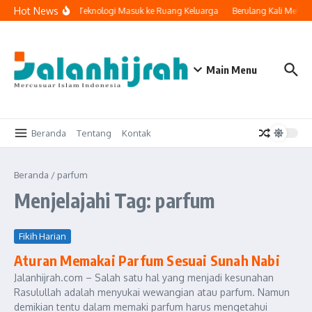
Lewati ke konten
Hot News
Ketika Teknologi Masuk ke Ruang Keluarga
Berulang Kali Melak
Main Menu
Beranda
Tentang
Kontak
Beranda
/
parfum
Menjelajahi Tag: parfum
Fikih Harian
Aturan Memakai Parfum Sesuai Sunah Nabi
Jalanhijrah.com – Salah satu hal yang menjadi kesunahan
Rasulullah adalah menyukai wewangian atau parfum. Namun
demikian tentu dalam memaki parfum harus mengetahui