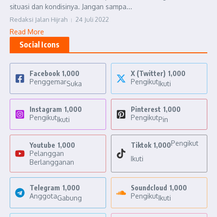
situasi dan kondisinya. Jangan sampa...
Redaksi Jalan Hijrah
24 Juli 2022
Read More
Social Icons
Facebook
1,000
X (Twitter)
1,000
Penggemar
Pengikut
Suka
Ikuti
Instagram
1,000
Pinterest
1,000
Pengikut
Pengikut
Ikuti
Pin
Pengikut
Youtube
1,000
Tiktok
1,000
Pelanggan
Ikuti
Berlangganan
Telegram
1,000
Soundcloud
1,000
Anggota
Pengikut
Gabung
Ikuti