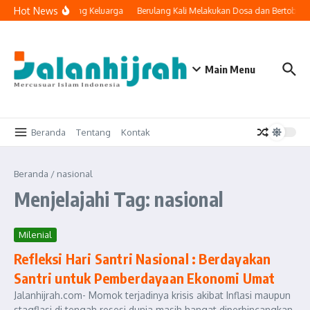
Lewati ke konten
Hot News
nologi Masuk ke Ruang Keluarga
Berulang Kali Melakukan Dosa dan Bertobat,
Main Menu
Beranda
Tentang
Kontak
Beranda
/
nasional
Menjelajahi Tag: nasional
Milenial
Refleksi Hari Santri Nasional : Berdayakan
Santri untuk Pemberdayaan Ekonomi Umat
Jalanhijrah.com- Momok terjadinya krisis akibat Inflasi maupun
stagflasi di tengah resesi dunia masih hangat diperbincangkan