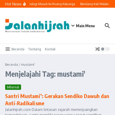
Lewati ke konten
Hot News
Ketika Teknologi Masuk ke Ruang Keluarga
Berulang Kali Melakukan
Main Menu
Beranda
Tentang
Kontak
Beranda
/
mustami'
Menjelajahi Tag: mustami'
Milenial
Santri Mustami’: Gerakan Sendiko Dawuh dan
Anti-Radikalisme
Jalanhijrah.com-Dalam lintasan sejarah memerjuangkan
kemerdekaan, santri memiliki peran yang sangat signifikan