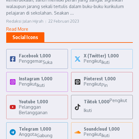
walaupun jarang sekali tertulis dalam buku-buku kurikulum
pelajaran di sekolahan. Seakan ...
Redaksi Jalan Hijrah
22 Februari 2023
Read More
Social Icons
Facebook
1,000
X (Twitter)
1,000
Penggemar
Pengikut
Suka
Ikuti
Instagram
1,000
Pinterest
1,000
Pengikut
Pengikut
Ikuti
Pin
Pengikut
Youtube
1,000
Tiktok
1,000
Pelanggan
Ikuti
Berlangganan
Telegram
1,000
Soundcloud
1,000
Anggota
Pengikut
Gabung
Ikuti