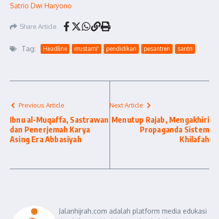
Satrio Dwi Haryono
Share Article
Tag:
Headline
mustami'
pendidikan
pesantren
santri
Previous Article
Next Article
Ibnu al-Muqaffa, Sastrawan
Menutup Rajab, Mengakhiri
dan Penerjemah Karya
Propaganda Sistem
Asing Era Abbasiyah
Khilafah
Jalanhijrah.com adalah platform media edukasi