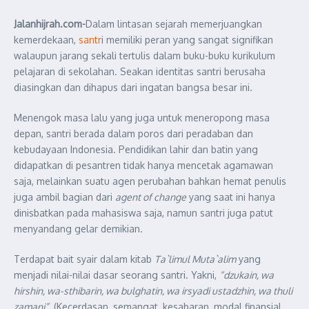
Jalanhijrah.com-
Dalam lintasan sejarah memerjuangkan
kemerdekaan,
santr
i memiliki peran yang sangat signifikan
walaupun jarang sekali tertulis dalam buku-buku kurikulum
pelajaran di sekolahan. Seakan identitas santri berusaha
diasingkan dan dihapus dari ingatan bangsa besar ini.
Menengok masa lalu yang juga untuk meneropong masa
depan, santri berada dalam poros dari peradaban dan
kebudayaan Indonesia. Pendidikan lahir dan batin yang
didapatkan di pesantren tidak hanya mencetak agamawan
saja, melainkan suatu agen perubahan bahkan hemat penulis
juga ambil bagian dari
agent of change
yang saat ini hanya
dinisbatkan pada mahasiswa saja, namun santri juga patut
menyandang gelar demikian.
Terdapat bait syair dalam kitab
Ta`limul Muta`alim
yang
menjadi nilai-nilai dasar seorang santri. Yakni,
“dzukain, wa
hirshin, wa-sthibarin, wa bulghatin, wa irsyadi ustadzhin, wa thuli
zamani”
. (Kecerdasan, semangat, kesabaran, modal finansial,