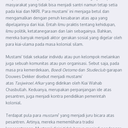
masyarakat yang tidak bisa menjadi santri namun tetap setia
pada kiai dan NKRI. Para mustami’ ini menjaga betul dan
mengamalkan dengan penuh kesabaran atas apa yang
dipelajarinya dari kiai. Entah ilmu praktis tentang kehidupan,
ilmu politik, ketatanegaraan dan lain sebagainya. Bahkan,
mereka banyak menjadi aktor gerakan sosial yang digelar oleh
para kiai-ulama pada masa kolonial silam.
Mustami’ tidak sekadar individu atau pun kelompok melainkan
juga sebuah komunitas atau pun organisasi. Sebut saja, pada
masa pra kemerdekaan,
Boedi
Oetomo
dan
Studieclub
garapan
Douwes Dekker disebut menjadi mustami’
atas
Tasjwiroel
Afkar
yang didirikan oleh Kiai Wahab
Chasbullah. Keduanya, merupakan perpanjangan ide atas
pesantren, juga menjadi kontra pendidikan pemerintah
kolonial.
Terdapat pula para
mustami
` yang menjadi juru bicara atas
pesantren. Artinya, mereka mememlihara tradisi