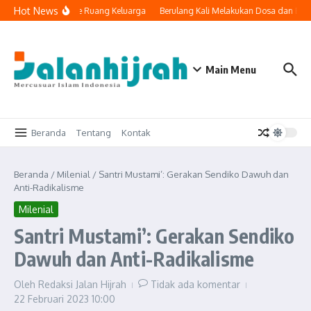
Lewati ke konten
Hot News
a Teknologi Masuk ke Ruang Keluarga
Berulang Kali Melakukan Dosa dan Bert
Main Menu
Beranda
Tentang
Kontak
Beranda
/
Milenial
/
Santri Mustami’: Gerakan Sendiko Dawuh dan
Anti-Radikalisme
Milenial
Santri Mustami’: Gerakan Sendiko
Dawuh dan Anti-Radikalisme
Oleh
Redaksi Jalan Hijrah
Tidak ada komentar
22 Februari 2023
10:00