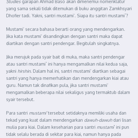
Studies
garapan Ahmad Baso akan dimenemui nomenklatur
yang sama sekali tidak ditemukan di buku anggitan Zamkhsyari
Dhofier tadi. Yakni, santri mustami’. Siapa itu santri mustami`?
Mustami’ secara bahasa berarti orang yang mendengarkan.
Jika kata mustami’ disandingkan dengan santri maka dapat
diartikan dengan santri pendengar. Begitulah singkatnya.
Jika merujuk pada syair bait di muka, maka santri pendengar
atau santri mustami` ini hanya mengamalkan nilai kedua saja,
yakni
hirshin
. Dalam hal ini, santri mustami’ diartkan sebagai
santri yang hanya memerhatikan dan mendengarkan kiai atau
guru. Namun tak dinafikan pula, jika santri mustami’
mengamalkan beberapa nilai sekaligus yang termaktub dalam
syair tersebut.
Para santri
mustami’
tersebut setidaknya memiliki usaha dan
tekad yang kuat dalam mendengarkan
dawuh-dawuh
dari lisan
mulia para kiai. Dalam keseharian para santri
mustami
` ini pun
tidak selalu berada di sekitar para kiai, namun hanya pada