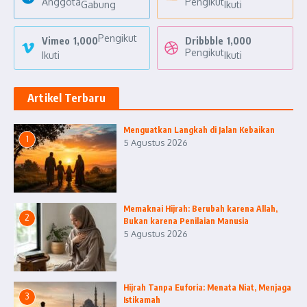
Anggota
Pengikut
Gabung
Ikuti
Pengikut
Vimeo
1,000
Dribbble
1,000
Pengikut
Ikuti
Ikuti
Artikel Terbaru
Menguatkan Langkah di Jalan Kebaikan
1
5 Agustus 2026
Memaknai Hijrah: Berubah karena Allah,
2
Bukan karena Penilaian Manusia
5 Agustus 2026
Hijrah Tanpa Euforia: Menata Niat, Menjaga
3
Istikamah