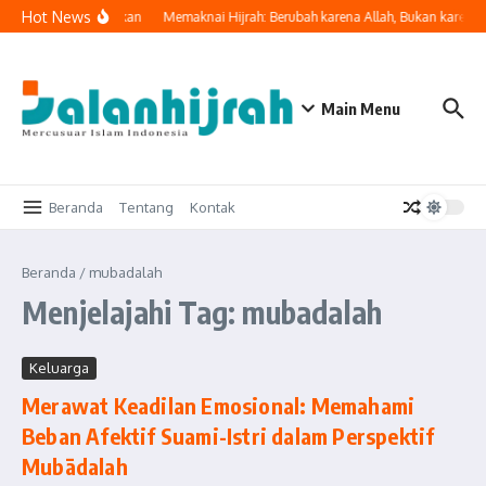
Lewati ke konten
Hot News
gkah di Jalan Kebaikan
Memaknai Hijrah: Berubah karena Allah, Bukan karena 
Main Menu
Beranda
Tentang
Kontak
Beranda
/
mubadalah
Menjelajahi Tag: mubadalah
Keluarga
Merawat Keadilan Emosional: Memahami
Beban Afektif Suami-Istri dalam Perspektif
Mubādalah