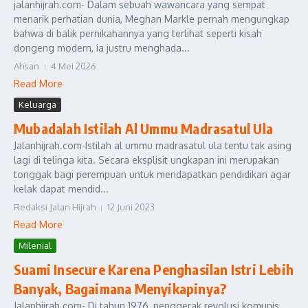
jalanhijrah.com- Dalam sebuah wawancara yang sempat
menarik perhatian dunia, Meghan Markle pernah mengungkap
bahwa di balik pernikahannya yang terlihat seperti kisah
dongeng modern, ia justru menghada...
Ahsan
4 Mei 2026
Read More
Keluarga
Mubadalah Istilah Al Ummu Madrasatul Ula
Jalanhijrah.com-Istilah al ummu madrasatul ula tentu tak asing
lagi di telinga kita. Secara eksplisit ungkapan ini merupakan
tonggak bagi perempuan untuk mendapatkan pendidikan agar
kelak dapat mendid...
Redaksi Jalan Hijrah
12 Juni 2023
Read More
Milenial
Suami Insecure Karena Penghasilan Istri Lebih
Banyak, Bagaimana Menyikapinya?
Jalanhijrah.com- Di tahun 1976, penggerak revolusi komunis