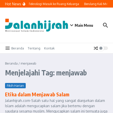
Lewati ke konten
Hot News
Ketika Teknologi Masuk ke Ruang Keluarga
Berulang Kali Melak
Main Menu
Beranda
Tentang
Kontak
Beranda
/
menjawab
Menjelajahi Tag: menjawab
Fikih Harian
Etika dalam Menjawab Salam
Jalanhijrah.com-Salah satu hal yang sangat dianjurkan dalam
Islam adalah mengucapkan salam jika bertemu dengan
saudara sesama muslim. Mengucapkan salam ini ternyata juga