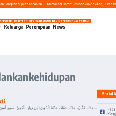
Langkah di Jalan Kebaikan
Memaknai Hijrah: Berubah karena Allah, Bukan kar
OSIP
 SEPUTAR OTOMOTIF HARI INI
BERITA SEPUTAR KECANTIKAN WANITA
BERITA NASIONAL DAN INTERNASIONAL TERKINI
Keluarga
Perempuan
News
alankankehidupan
Social 
ati
jalanhijrah.com – حَدَّثَنَا عَفَّانُ، حَدَّثَنَا حَمَّادٌ، حَدَّثَنَا الْمُغِيرَةُ بْنُ زِيَادٍ الثَّقَفِيُّ، سَمِعَ أَنَسَ بْنَ مَالِكٍ، يَقُولُ: إِنَّ رَسُولَ اللهِ صَلَّى اللهُ عَلَيْهِ وَسَ...
Face
Pen