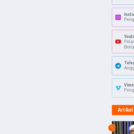
Inst
Peng
Yout
Pela
Berl
Tele
Angg
Vime
Peng
Artikel
1