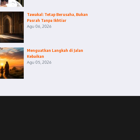
Tawakal: Tetap Berusaha, Bukan
Pasrah Tanpa Ikhtiar
Agu 06, 2026
Menguatkan Langkah di Jalan
Kebaikan
Agu 05, 2026