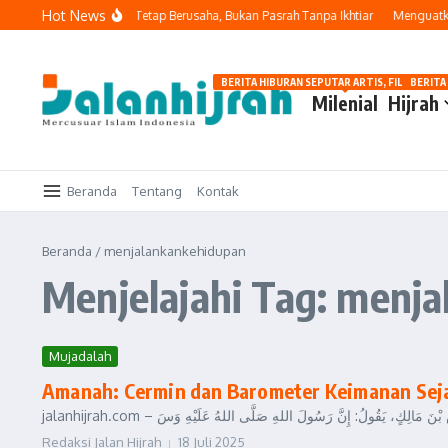
Lewati ke konten
Hot News
ing Benar
Tawakal: Tetap Berusaha, Bukan Pasrah Tanpa Ikhtiar
Menguatkan 
BERITA HIBURAN SEPUTAR ARTIS, FILM, DAN G
BERITA
Milenial
Hijrah
Beranda
Tentang
Kontak
Beranda
/
menjalankankehidupan
Menjelajahi Tag: menj
Mujadalah
Amanah: Cermin dan Barometer Keimanan Sej
Redaksi Jalan Hijrah
18 Juli 2025