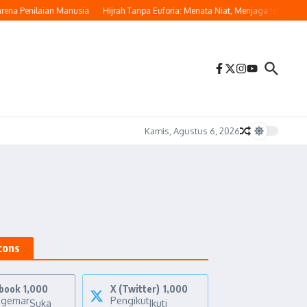
ena Penilaian Manusia
Hijrah Tanpa Euforia: Menata Niat, Menjaga Istikamah
Kamis, Agustus 6, 2026
Icons
book
1,000
X (Twitter)
1,000
ggemar
Pengikut
Suka
Ikuti