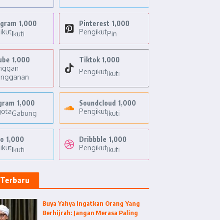
agram
1,000
Pinterest
1,000
ikut
Pengikut
Ikuti
Pin
ube
1,000
Tiktok
1,000
nggan
Pengikut
Ikuti
angganan
gram
1,000
Soundcloud
1,000
ota
Pengikut
Gabung
Ikuti
o
1,000
Dribbble
1,000
ikut
Pengikut
Ikuti
Ikuti
 Terbaru
Buya Yahya Ingatkan Orang Yang
Berhijrah: Jangan Merasa Paling