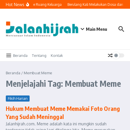
Lewati ke konten
Hot News
ka Teknologi Masuk ke Ruang Keluarga
Berulang Kali Melakukan Dosa dan Ber
Main Menu
Beranda
Tentang
Kontak
Beranda
/
Membuat Meme
Menjelajahi Tag: Membuat Meme
Fikih Harian
Hukum Membuat Meme Memakai Foto Orang
Yang Sudah Meninggal
Jalanhijrah.com. Meme adalah kata ini mungkin sudah
terdengar tidak asing lagi ditelinga kita. Meme merupakan