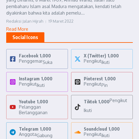
pembaharu Islam asal Madura mengatakan, kendati telah
diyakinkan bahwa kita adalah pemelu...
Redaksi Jalan Hijrah
19 Maret 2022
Read More
Social Icons
Facebook
1,000
X (Twitter)
1,000
Penggemar
Pengikut
Suka
Ikuti
Instagram
1,000
Pinterest
1,000
Pengikut
Pengikut
Ikuti
Pin
Pengikut
Youtube
1,000
Tiktok
1,000
Pelanggan
Ikuti
Berlangganan
Telegram
1,000
Soundcloud
1,000
Anggota
Pengikut
Gabung
Ikuti