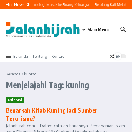
Lewati ke konten
Hot News
Ketika Teknologi Masuk ke Ruang Keluarga
Berulang Kali Melakuk
Main Menu
Beranda
Tentang
Kontak
Beranda
/
kuning
Menjelajahi Tag: kuning
Milenial
Benarkah Kitab Kuning Jadi Sumber
Terorisme?
Jalanhijrah.com – Dalam catatan hariannya, Pemahaman Islam
yang Dinamis, 8 Maret 1969, Ahmad Wahib, salah satu