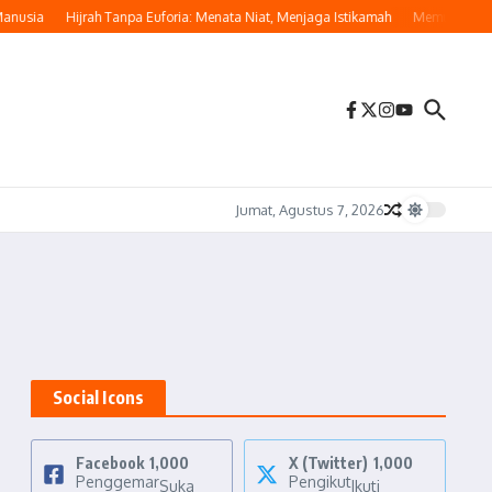
nusia
Hijrah Tanpa Euforia: Menata Niat, Menjaga Istikamah
Memulai Hijrah
Jumat, Agustus 7, 2026
Social Icons
Facebook
1,000
X (Twitter)
1,000
Penggemar
Pengikut
Suka
Ikuti