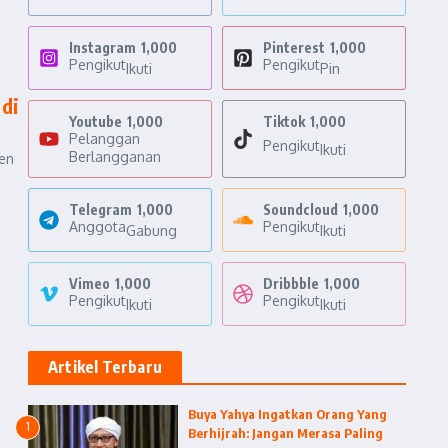
Instagram
1,000
Pinterest
1,000
Pengikut
Pengikut
Ikuti
Pin
di
Youtube
1,000
Tiktok
1,000
Pelanggan
Pengikut
Ikuti
Berlangganan
den
Telegram
1,000
Soundcloud
1,000
Anggota
Pengikut
Gabung
Ikuti
Vimeo
1,000
Dribbble
1,000
Pengikut
Pengikut
Ikuti
Ikuti
Artikel Terbaru
Buya Yahya Ingatkan Orang Yang
1
Berhijrah: Jangan Merasa Paling