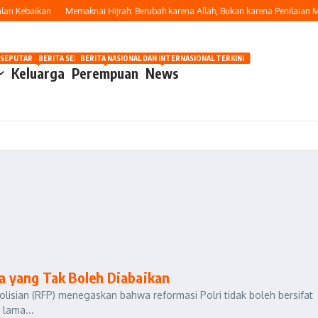
n Kebaikan
Memaknai Hijrah: Berubah karena Allah, Bukan karena Penilaian Ma
OSIP
 SEPUTAR OTOMOTIF HARI INI
BERITA SEPUTAR KECANTIKAN WANITA
BERITA NASIONAL DAN INTERNASIONAL TERKINI
Keluarga
Perempuan
News
ma yang Tak Boleh Diabaikan
polisian (RFP) menegaskan bahwa reformasi Polri tidak boleh bersifat
 lama...