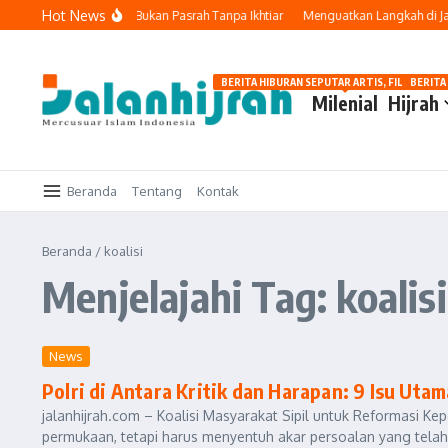
Lewati ke konten
Hot News
akal: Tetap Berusaha, Bukan Pasrah Tanpa Ikhtiar
Menguatkan Langkah di Jala
BERITA HIBURAN SEPUTAR ARTIS, FILM, DAN G
BERITA
Milenial
Hijrah
Beranda
Tentang
Kontak
Beranda
/
koalisi
Menjelajahi Tag: koalisi
News
Polri di Antara Kritik dan Harapan: 9 Isu Uta
jalanhijrah.com – Koalisi Masyarakat Sipil untuk Reformasi Ke
permukaan, tetapi harus menyentuh akar persoalan yang telah