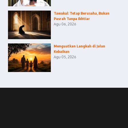
Tawakal: Tetap Berusaha, Bukan
Pasrah Tanpa Ikhtiar
Agu 06, 2026
Menguatkan Langkah di Jalan
Kebaikan
Agu 05, 2026